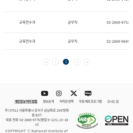
보
과
한
국
교육연수과
공무직
02-2669-9752
어
진
흥
과
교육연수과
공무직
02-2669-9645
수
어
점
자
첫 페이지
이전 페이지
다음 페이지
마지막 페이지
1
진
흥
과
Youtube
Instagram
Twitter
blog
개인정보 처리 방침
정보공개
저작권 정책
무료 배포 프로그램
오시는 길
바로 가기
문체부와 소속기관
우) 07511 서울특별시 강서구 금낭화로 154(방화
동 827)
대표 전화: 02-2669-9775(평일 9~12시, 13~18
시)
COPYRIGHT ⓒ National Institute of