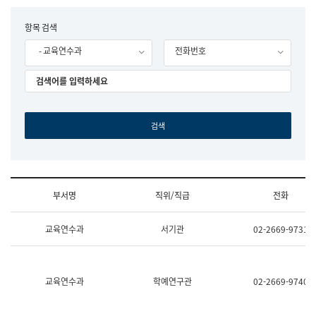
립
국
F
항목 검색
어
o
원
- 교육연수과
전화번호
r
조
m
직
도
국
어
원
원
장
기
획
연
수
부서명
직위/직급
전화
부
기
조
획
교육연수과
서기관
02-2669-9731
직
운
및
영
업
과
무
공
소
공
교육연수과
학예연구관
02-2669-9740
개
언
(부
어
서
과