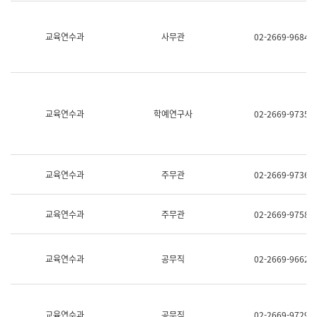
명,
교
직
육
위/
연
교육연수과
사무관
02-2669-9684
직
수
급,
과
전
어
화,
문
담
연
당
구
교육연수과
학예연구사
02-2669-9735
업
실
무)
어
문
연
구
교육연수과
주무관
02-2669-9736
과
어
문
교육연수과
주무관
02-2669-9758
연
구
과
(사
교육연수과
공무직
02-2669-9662
전
팀)
언
어
정
교육연수과
공무직
02-2669-9729