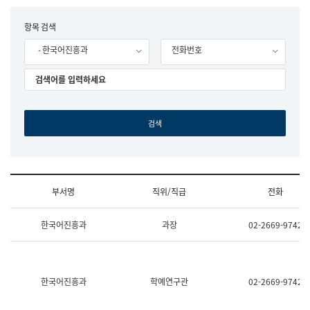
립
국
F
항목 검색
어
o
원
- 한국어진흥과
전화번호
r
조
m
직
도
국
어
원
원
장
기
획
연
수
부서명
직위/직급
전화
부
기
조
획
한국어진흥과
과장
02-2669-9742
직
운
및
영
업
과
무
공
소
공
한국어진흥과
학예연구관
02-2669-9742
개
언
(부
어
서
과