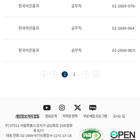
보
한국어진흥과
공무직
02-2669-9764
과
한
국
어
한국어진흥과
공무직
02-2669-9641
진
흥
과
수
한국어진흥과
공무직
02-2669-9678
어
점
자
진
흥
첫 페이지
이전 페이지
다음 페이지
마지막 페이지
1
2
과
Youtube
Instagram
Twitter
blog
개인정보 처리 방침
정보공개
저작권 정책
무료 배포 프로그램
오시는 길
바로 가기
문체부와 소속기관
우) 07511 서울특별시 강서구 금낭화로 154(방화
동 827)
대표 전화: 02-2669-9775(평일 9~12시, 13~18