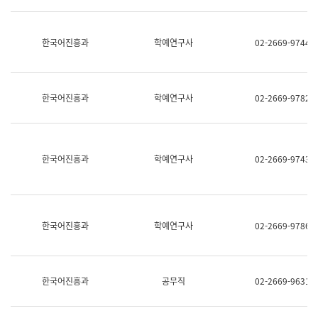
명,
교
직
육
위/
연
한국어진흥과
학예연구사
02-2669-9744
직
수
급,
과
전
어
화,
문
담
연
한국어진흥과
학예연구사
02-2669-9782
당
구
업
실
무)
어
문
연
한국어진흥과
학예연구사
02-2669-9743
구
과
어
문
연
한국어진흥과
학예연구사
02-2669-9786
구
과
(사
전
팀)
한국어진흥과
공무직
02-2669-9631
언
어
정