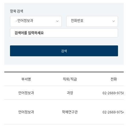
립
국
F
항목 검색
어
o
원
- 언어정보과
전화번호
r
조
m
직
도
국
어
원
원
장
기
획
연
수
부서명
직위/직급
전화
부
기
조
획
언어정보과
과장
02-2669-9750
직
운
및
영
업
과
무
공
언어정보과
학예연구관
02-2669-9754
소
공
개
언
(부
어
서
과