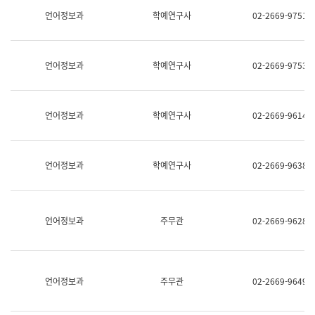
명,
교
언어정보과
학예연구사
02-2669-9751
직
육
위/
연
직
수
급,
과
언어정보과
학예연구사
02-2669-9753
전
어
화,
문
담
연
당
구
언어정보과
학예연구사
02-2669-9614
업
실
무)
어
문
연
언어정보과
학예연구사
02-2669-9638
구
과
어
문
연
언어정보과
주무관
02-2669-9628
구
과
(사
전
팀)
언어정보과
주무관
02-2669-9649
언
어
정