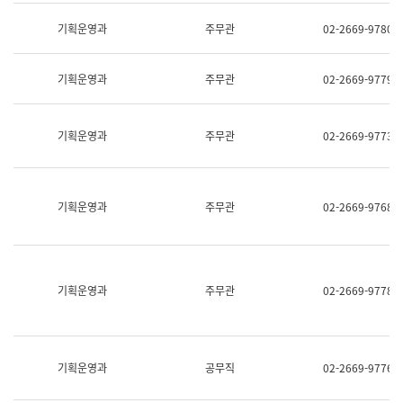
명,
교
직
기획운영과
주무관
02-2669-9780
육
위/
연
직
수
급,
과
기획운영과
주무관
02-2669-9779
전
어
화,
문
담
연
당
기획운영과
주무관
02-2669-9773
구
업
실
무)
어
문
연
기획운영과
주무관
02-2669-9768
구
과
어
문
연
구
기획운영과
주무관
02-2669-9778
과
(사
전
팀)
언
기획운영과
공무직
02-2669-9776
어
정