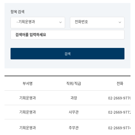
립
국
F
항목 검색
어
o
원
- 기획운영과
전화번호
r
조
m
직
도
국
어
원
원
장
기
획
연
수
부서명
직위/직급
전화
부
기
조
획
기획운영과
과장
02-2669-9770
직
운
및
영
업
과
기획운영과
사무관
02-2669-9772
무
공
소
공
개
언
기획운영과
주무관
02-2669-9774
(부
어
서
과