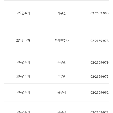
명,
교
직
육
위/
연
교육연수과
사무관
02-2669-9684
직
수
급,
과
전
어
화,
문
담
연
당
구
교육연수과
학예연구사
02-2669-9735
업
실
무)
어
문
연
구
교육연수과
주무관
02-2669-9736
과
어
문
교육연수과
주무관
02-2669-9758
연
구
과
(사
교육연수과
공무직
02-2669-9662
전
팀)
언
어
정
교육연수과
공무직
02-2669-9729