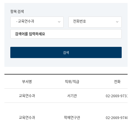
립
국
F
항목 검색
어
o
원
- 교육연수과
전화번호
r
조
m
직
도
국
어
원
원
장
기
획
연
수
부서명
직위/직급
전화
부
기
조
획
교육연수과
서기관
02-2669-9731
직
운
및
영
업
과
무
공
소
공
교육연수과
학예연구관
02-2669-9740
개
언
(부
어
서
과