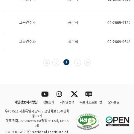
보
과
한
국
교육연수과
공무직
02-2669-9752
어
진
흥
과
교육연수과
공무직
02-2669-9645
수
어
점
자
첫 페이지
이전 페이지
다음 페이지
마지막 페이지
1
진
흥
과
Youtube
Instagram
Twitter
blog
개인정보 처리 방침
정보공개
저작권 정책
무료 배포 프로그램
오시는 길
바로 가기
문체부와 소속기관
우) 07511 서울특별시 강서구 금낭화로 154(방화
동 827)
대표 전화: 02-2669-9775(평일 9~12시, 13~18
시)
COPYRIGHT ⓒ National Institute of