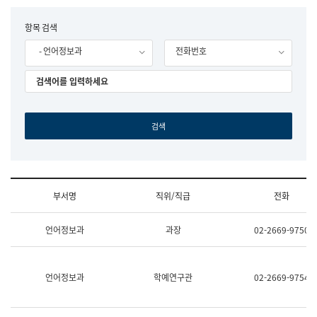
립
국
F
항목 검색
어
o
원
- 언어정보과
전화번호
r
조
m
직
도
국
어
원
원
장
기
획
연
수
부서명
직위/직급
전화
부
기
조
획
언어정보과
과장
02-2669-9750
직
운
및
영
업
과
무
공
언어정보과
학예연구관
02-2669-9754
소
공
개
언
(부
어
서
과