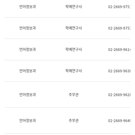
명,
교
언어정보과
학예연구사
02-2669-9751
직
육
위/
연
직
수
급,
과
언어정보과
학예연구사
02-2669-9753
전
어
화,
문
담
연
당
구
언어정보과
학예연구사
02-2669-9614
업
실
무)
어
문
연
언어정보과
학예연구사
02-2669-9638
구
과
어
문
연
언어정보과
주무관
02-2669-9628
구
과
(사
전
팀)
언어정보과
주무관
02-2669-9649
언
어
정