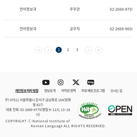
보
과
언어정보과
주무관
02-2669-9759
한
국
어
언어정보과
공무직
02-2669-9650
진
흥
과
수
첫 페이지
이전 페이지
다음 페이지
마지막 페이지
1
2
3
어
점
자
진
흥
과
Youtube
Instagram
Twitter
blog
개인정보 처리 방침
정보공개
저작권 정책
무료 배포 프로그램
오시는 길
바로 가기
문체부와 소속기관
우) 07511 서울특별시 강서구 금낭화로 154(방화
동 827)
대표 전화: 02-2669-9775(평일 9~12시, 13~18
시)
COPYRIGHT ⓒ National Institute of
Korean Language ALL RIGHTS RESERVED.