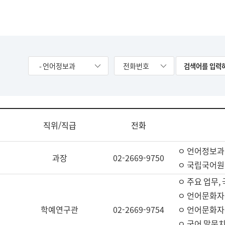
- 언어정보과
전화번호
직위/직급
전화
ㅇ 언어정보과
과장
02-2669-9750
ㅇ 국립국어원
ㅇ 주요 업무,
ㅇ 언어문화자
학예연구관
02-2669-9754
ㅇ 언어문화자
ㅇ 국어 말뭉치