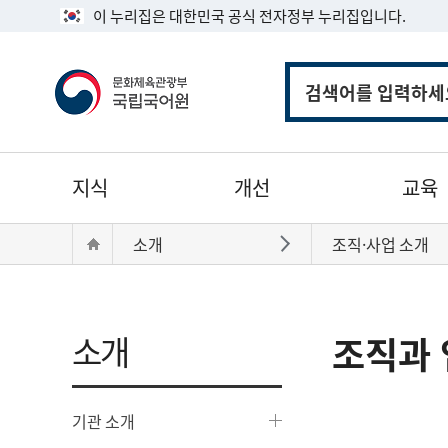
이 누리집은 대한민국 공식 전자정부 누리집입니다.
통
합
검
색
주
지식
개선
교육
메
뉴
현
Home
소개
조직·사업 소개
바로가기
재
위
치:
소개
조직과 
기관 소개