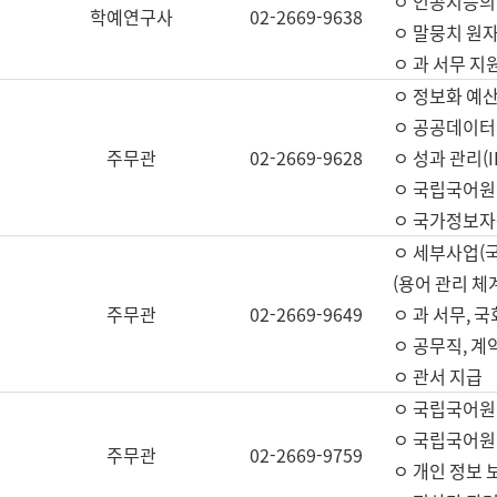
ㅇ 인공지능의
학예연구사
02-2669-9638
ㅇ 말뭉치 원자
ㅇ 과 서무 지
ㅇ 정보화 예산
ㅇ 공공데이터 
주무관
02-2669-9628
ㅇ 성과 관리(
ㅇ 국립국어원
ㅇ 국가정보자
ㅇ 세부사업(
(용어 관리 체
주무관
02-2669-9649
ㅇ 과 서무, 
ㅇ 공무직, 계
ㅇ 관서 지급
ㅇ 국립국어원
ㅇ 국립국어원
주무관
02-2669-9759
ㅇ 개인 정보 