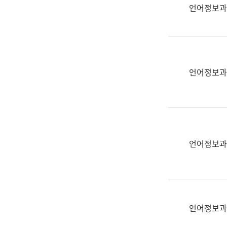
실
언어정보과
어
문
연
구
과
언어정보과
어
문
연
구
과
(사
언어정보과
전
팀)
언
어
정
언어정보과
보
과