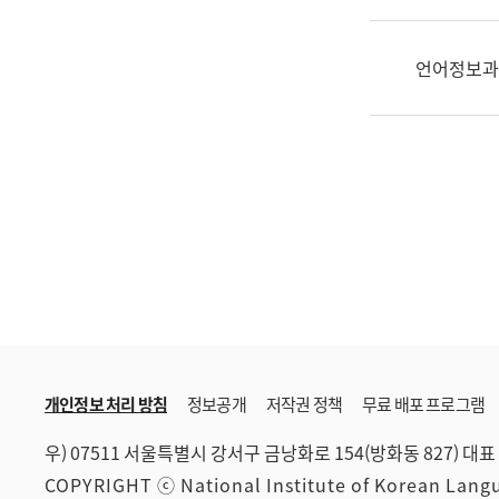
한
국
어
언어정보과
진
흥
과
수
어
점
자
진
흥
과
개인정보 처리 방침
정보공개
저작권 정책
무료 배포 프로그램
우) 07511 서울특별시 강서구 금낭화로 154(방화동 827)
대표 
COPYRIGHT ⓒ National Institute of Korean Lan