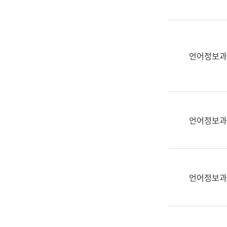
(부
획
서
운
명,
영
직
과
위/
언어정보과
공
직
공
급,
언
전
어
화,
과
담
교
언어정보과
당
육
업
연
무)
수
과
언어정보과
어
문
연
구