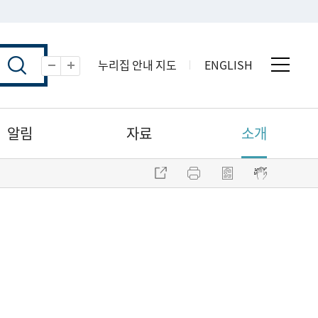
누리집 안내 지도
ENGLISH
전체 
축소
확대
알림
자료
소개
주소 복사
프린트
점자파일 내려받기
점자뷰어 보