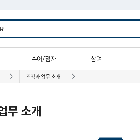
수어/점자
참여
조직과 업무 소개
바로가기
바로가기
업무 소개