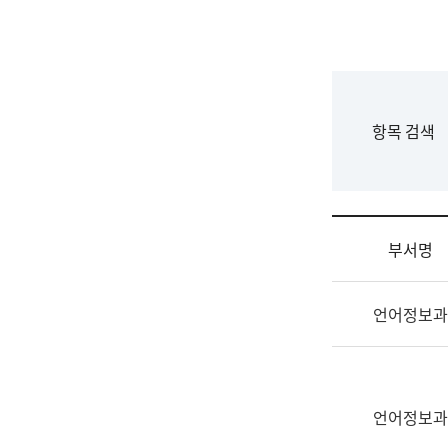
국
립
국
어
원
F
항목 검색
조
o
직
r
도
m
국
어
부서명
원
원
조
장
언어정보과
직
기
및
획
업
연
무
수
소
언어정보과
부
개
기