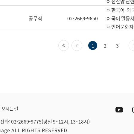
ㅇ 전산망 관련
ㅇ 한국어-외
공무직
02-2669-9650
ㅇ 국어 말뭉치
ㅇ 언어문화자원
첫 페이지
이전 페이지
1
2
3
Yout
오시는 길
전화: 02-2669-9775(평일 9~12시, 13~18시)
guage ALL RIGHTS RESERVED.