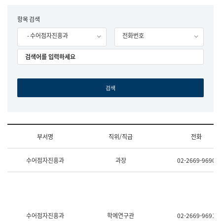
립
국
F
항목 검색
어
o
원
- 수어점자진흥과
전화번호
r
조
m
직
도
국
어
원
원
장
기
획
연
수
부서명
직위/직급
전화
부
기
조
획
수어점자진흥과
과장
02-2669-9690
직
운
및
영
업
과
무
공
소
공
개
언
(부
어
수어점자진흥과
학예연구관
02-2669-9691
서
과