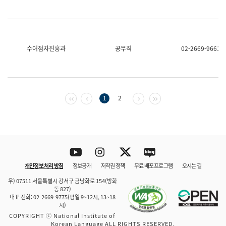
수어점자진흥과
공무직
02-2669-9661
첫 페이지
이전 페이지
다음 페이지
마지막 페이지
1
2
Youtube
Instagram
Twitter
blog
개인정보 처리 방침
정보공개
저작권 정책
무료 배포 프로그램
오시는 길
바로 가기
문체부와 소속기관
우) 07511 서울특별시 강서구 금낭화로 154(방화
동 827)
대표 전화: 02-2669-9775(평일 9~12시, 13~18
시)
COPYRIGHT ⓒ National Institute of
Korean Language ALL RIGHTS RESERVED.