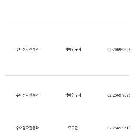
명,
교
직
육
위/
연
직
수
급,
과
전
어
화,
문
담
연
당
구
수어점자진흥과
학예연구사
02-2669-9698
업
실
무)
어
문
연
구
과
어
문
연
수어점자진흥과
학예연구사
02-2669-9696
구
과
(사
전
팀)
언
어
수어점자진흥과
주무관
02-2669-9613
정