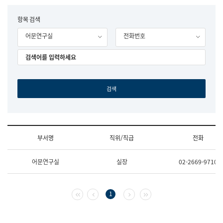
립
국
F
항목 검색
어
o
원
어문연구실
전화번호
r
조
m
직
도
국
어
원
원
장
기
획
연
수
부서명
직위/직급
전화
부
기
조
획
어문연구실
실장
02-2669-9710
직
운
및
영
업
과
무
공
첫 페이지
이전 페이지
다음 페이지
마지막 페이지
1
소
공
개
언
(부
어
서
과