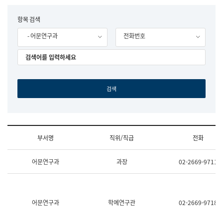
립
국
F
항목 검색
어
o
원
- 어문연구과
전화번호
r
조
m
직
도
국
어
원
원
장
기
획
연
수
부서명
직위/직급
전화
부
기
조
획
어문연구과
과장
02-2669-9711
직
운
및
영
업
과
무
공
소
공
어문연구과
학예연구관
02-2669-9718
개
언
(부
어
서
과