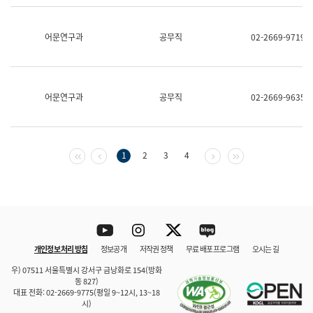
보
과
한
어문연구과
공무직
02-2669-9719
국
어
진
흥
과
어문연구과
공무직
02-2669-9635
수
어
점
자
진
첫 페이지
이전 페이지
다음 페이지
마지막 페이지
1
2
3
4
흥
과
Youtube
Instagram
Twitter
blog
개인정보 처리 방침
정보공개
저작권 정책
무료 배포 프로그램
오시는 길
바로 가기
문체부와 소속기관
우) 07511 서울특별시 강서구 금낭화로 154(방화
동 827)
대표 전화: 02-2669-9775(평일 9~12시, 13~18
시)