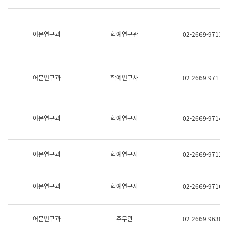
명,
교
직
육
위/
연
직
어문연구과
학예연구관
02-2669-9713
수
급,
과
전
어
화,
문
담
연
당
구
어문연구과
학예연구사
02-2669-9717
업
실
무)
어
문
연
어문연구과
학예연구사
02-2669-9714
구
과
어
문
어문연구과
학예연구사
02-2669-9712
연
구
과
(사
어문연구과
학예연구사
02-2669-9716
전
팀)
언
어
어문연구과
주무관
02-2669-9630
정