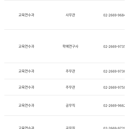
명,
교
직
육
위/
연
교육연수과
사무관
02-2669-9684
직
수
급,
과
전
어
화,
문
담
연
당
구
교육연수과
학예연구사
02-2669-9735
업
실
무)
어
문
연
구
교육연수과
주무관
02-2669-9736
과
어
문
교육연수과
주무관
02-2669-9758
연
구
과
(사
교육연수과
공무직
02-2669-9662
전
팀)
언
어
정
교육연수과
공무직
02-2669-9729