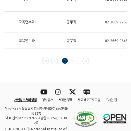
보
과
한
국
교육연수과
공무직
02-2669-9752
어
진
흥
과
교육연수과
공무직
02-2669-9645
수
어
점
자
첫 페이지
이전 페이지
다음 페이지
마지막 페이지
1
진
흥
과
Youtube
Instagram
Twitter
blog
개인정보 처리 방침
정보공개
저작권 정책
무료 배포 프로그램
오시는 길
바로 가기
문체부와 소속기관
우) 07511 서울특별시 강서구 금낭화로 154(방화
동 827)
대표 전화: 02-2669-9775(평일 9~12시, 13~18
시)
COPYRIGHT ⓒ National Institute of