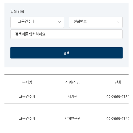
립
국
F
항목 검색
어
o
원
- 교육연수과
전화번호
r
조
m
직
도
국
어
원
원
장
기
획
연
수
부서명
직위/직급
전화
부
기
조
획
교육연수과
서기관
02-2669-9731
직
운
및
영
업
과
무
공
소
공
교육연수과
학예연구관
02-2669-9740
개
언
(부
어
서
과