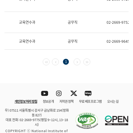
보
과
한
국
교육연수과
공무직
02-2669-9752
어
진
흥
과
교육연수과
공무직
02-2669-9645
수
어
점
자
첫 페이지
이전 페이지
다음 페이지
마지막 페이지
1
진
흥
과
Youtube
Instagram
Twitter
blog
개인정보 처리 방침
정보공개
저작권 정책
무료 배포 프로그램
오시는 길
바로 가기
문체부와 소속기관
우) 07511 서울특별시 강서구 금낭화로 154(방화
동 827)
대표 전화: 02-2669-9775(평일 9~12시, 13~18
시)
COPYRIGHT ⓒ National Institute of