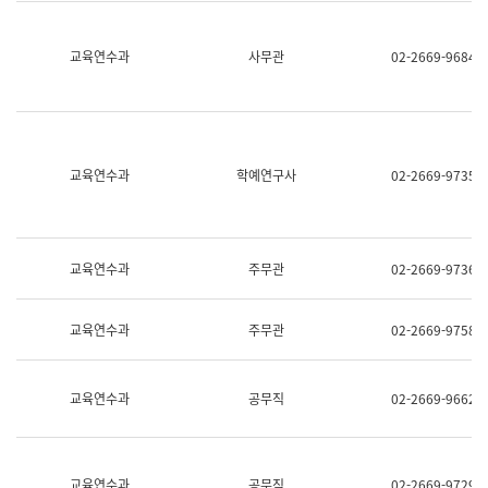
명,
교
직
육
위/
연
교육연수과
사무관
02-2669-9684
직
수
급,
과
전
어
화,
문
담
연
당
구
교육연수과
학예연구사
02-2669-9735
업
실
무)
어
문
연
구
교육연수과
주무관
02-2669-9736
과
어
문
교육연수과
주무관
02-2669-9758
연
구
과
(사
교육연수과
공무직
02-2669-9662
전
팀)
언
어
정
교육연수과
공무직
02-2669-9729