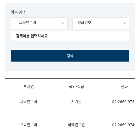
립
국
F
항목 검색
어
o
원
- 교육연수과
전화번호
r
조
m
직
도
국
어
원
원
장
기
획
연
수
부서명
직위/직급
전화
부
기
조
획
교육연수과
서기관
02-2669-9731
직
운
및
영
업
과
무
공
소
공
교육연수과
학예연구관
02-2669-9740
개
언
(부
어
서
과