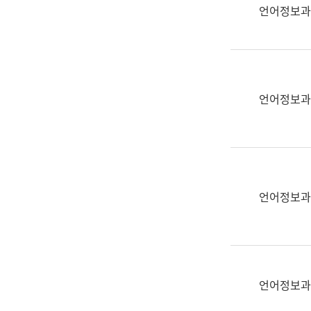
실
언어정보과
어
문
연
구
과
언어정보과
어
문
연
구
과
(사
언어정보과
전
팀)
언
어
정
언어정보과
보
과