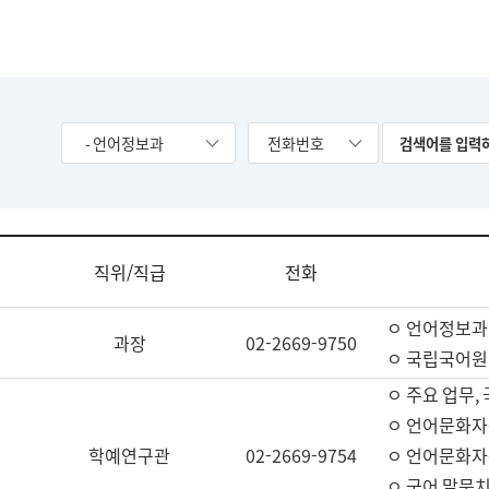
- 언어정보과
전화번호
직위/직급
전화
ㅇ 언어정보과
과장
02-2669-9750
ㅇ 국립국어원
ㅇ 주요 업무,
ㅇ 언어문화자
학예연구관
02-2669-9754
ㅇ 언어문화자
ㅇ 국어 말뭉치