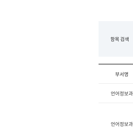
국
립
국
어
원
F
항목 검색
조
o
직
r
도
m
국
어
부서명
원
원
조
장
언어정보과
직
기
및
획
업
연
무
수
소
언어정보과
부
개
기