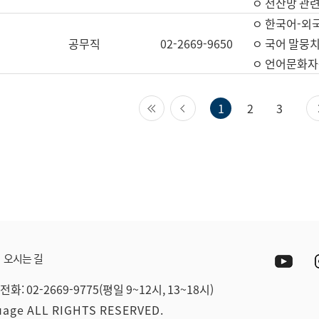
ㅇ 전산망 관련
ㅇ 한국어-외
공무직
02-2669-9650
ㅇ 국어 말뭉치
ㅇ 언어문화자원
첫 페이지
이전 페이지
1
2
3
Yout
오시는 길
전화: 02-2669-9775(평일 9~12시, 13~18시)
guage ALL RIGHTS RESERVED.