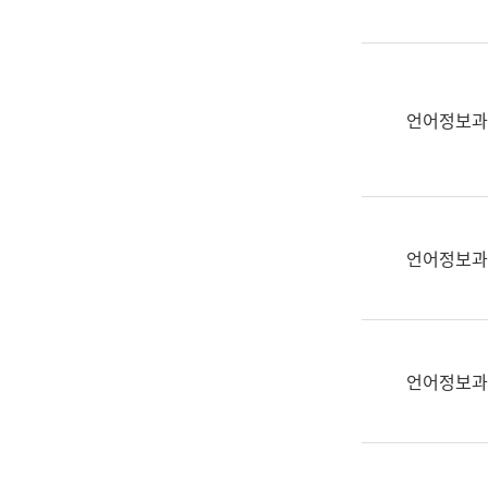
(부
획
서
운
명,
영
직
과
위/
언어정보과
공
직
공
급,
언
전
어
화,
과
담
교
언어정보과
당
육
업
연
무)
수
과
언어정보과
어
문
연
구