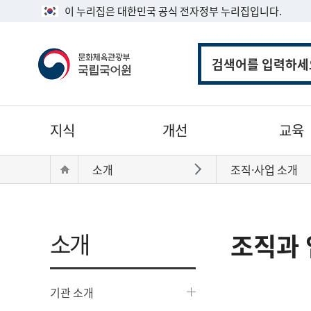
이 누리집은 대한민국 공식 전자정부 누리집입니다.
통
합
검
색
주
지식
개선
교육
메
뉴
현
Home
소개
조직·사업 소개
바로가기
재
위
치:
소개
조직과 
기관 소개