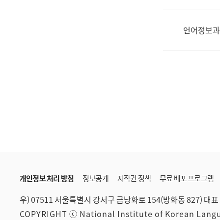
한
국
어
언어정보과
진
흥
과
수
어
점
자
진
흥
과
개인정보 처리 방침
정보공개
저작권 정책
무료 배포 프로그램
우) 07511 서울특별시 강서구 금낭화로 154(방화동 827)
대표 
COPYRIGHT ⓒ National Institute of Korean Lan