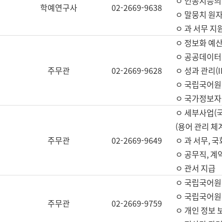
ㅇ 인공지능의
학예연구사
02-2669-9638
ㅇ 말뭉치 원자
ㅇ 과 서무 지
ㅇ 정보화 예산
ㅇ 공공데이터 
주무관
02-2669-9628
ㅇ 성과 관리(
ㅇ 국립국어원
ㅇ 국가정보자
ㅇ 세부사업(
(용어 관리 체
주무관
02-2669-9649
ㅇ 과 서무, 
ㅇ 공무직, 계
ㅇ 관서 지급
ㅇ 국립국어원
ㅇ 국립국어원
주무관
02-2669-9759
ㅇ 개인 정보 