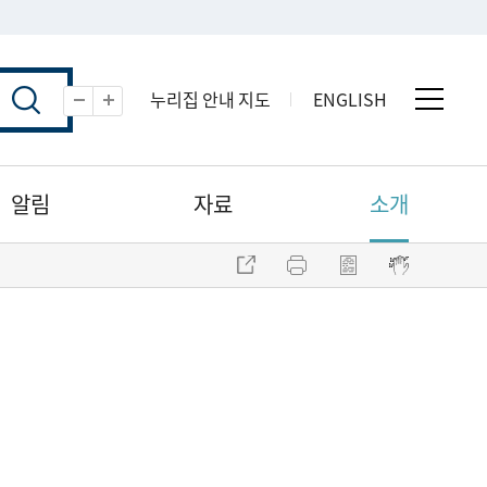
누리집 안내 지도
ENGLISH
전체 
축소
확대
알림
자료
소개
주소 복사
프린트
점자파일 내려받기
점자뷰어 보