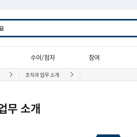
수어/점자
참여
조직과 업무 소개
바로가기
바로가기
업무 소개