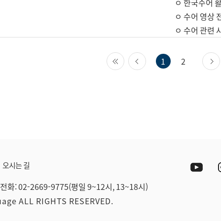
ㅇ 한국수어 활
ㅇ 수어 영상 
ㅇ 수어 관련 
첫 페이지
이전 페이지
1
2
Yout
오시는 길
전화: 02-2669-9775(평일 9~12시, 13~18시)
guage ALL RIGHTS RESERVED.