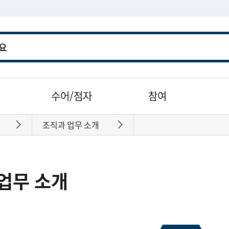
수어/점자
참여
조직과 업무 소개
바로가기
바로가기
업무 소개