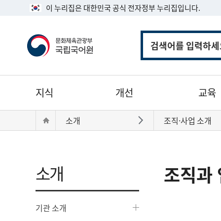
이 누리집은 대한민국 공식 전자정부 누리집입니다.
통
합
검
색
주
지식
개선
교육
메
뉴
현
Home
소개
조직·사업 소개
바로가기
재
위
치:
소개
조직과 
기관 소개