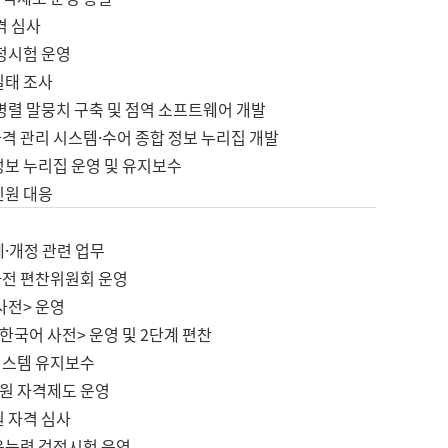
격 심사
검정시험 운영
실태 조사
병렬 말뭉치 구축 및 점역 소프트웨어 개발
격 관리 시스템·수어 종합 정보 누리집 개발
정보 누리집 운영 및 유지보수
민원 대응
제·개정 관련 업무
사전 편찬위원회 운영
사전> 운영
한국어 사전> 운영 및 2단계 편찬
시스템 유지보수
원 자격제도 운영
원 자격 심사
육능력 검정시험 운영