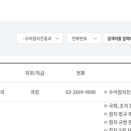
- 수어점자진흥과
전화번호
직위/직급
전화
과
과장
02-2669-9690
ㅇ 수어점자진
ㅇ 국회, 조직 
ㅇ 점자 법규 
ㅇ 점자 규범 
ㅇ 점자교원 