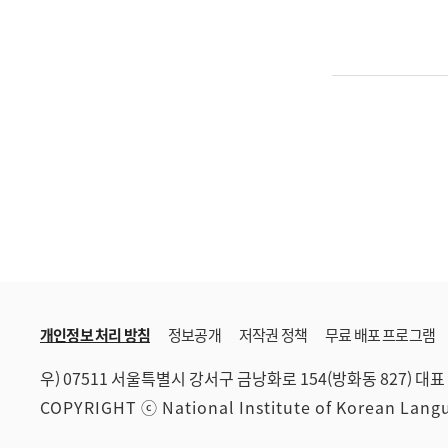
개인정보 처리 방침
정보공개
저작권 정책
무료 배포 프로그램
우) 07511 서울특별시 강서구 금낭화로 154(방화동 827)
대표 
COPYRIGHT ⓒ National Institute of Korean Lan