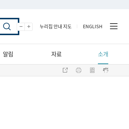
누리집 안내 지도
ENGLISH
전체 
축소
확대
알림
자료
소개
주소 복사
프린트
점자파일 내려받기
점자뷰어 보