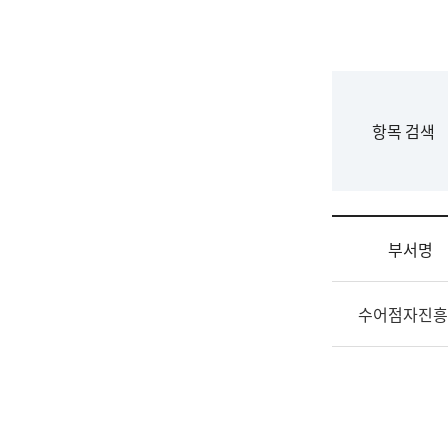
국
립
국
어
원
F
항목 검색
조
o
직
r
도
m
국
어
부서명
원
원
조
장
수어점자진흥
직
기
및
획
업
연
무
수
소
부
개
기