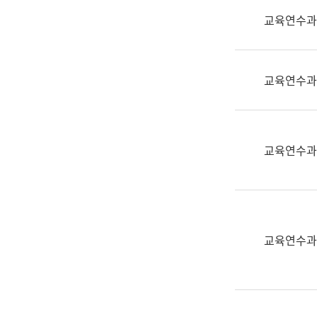
실
교육연수과
어
문
연
구
교육연수과
과
어
문
연
교육연수과
구
과
(사
전
팀)
교육연수과
언
어
정
보
과