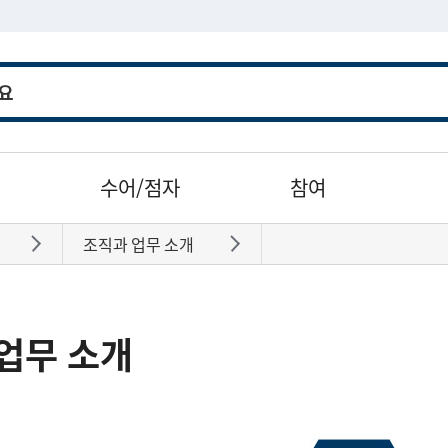
수어/점자
참여
조직과 업무 소개
바로가기
바로가기
업무 소개