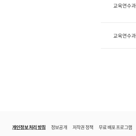
한
교육연수과
국
어
진
흥
교육연수과
과
수
어
점
자
진
흥
과
개인정보 처리 방침
정보공개
저작권 정책
무료 배포 프로그램