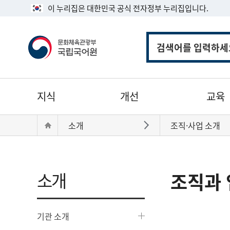
이 누리집은 대한민국 공식 전자정부 누리집입니다.
통
합
검
색
주
지식
개선
교육
메
뉴
현
Home
소개
조직·사업 소개
바로가기
재
위
치:
소개
조직과 
기관 소개