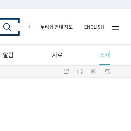
누리집 안내 지도
ENGLISH
전체 
축소
확대
알림
자료
소개
주소 복사
프린트
점자파일 내려받기
점자뷰어 보