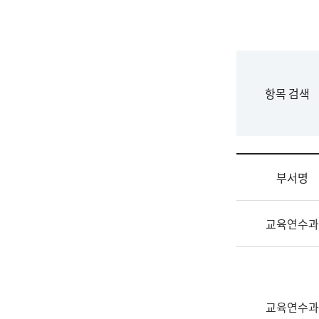
국
립
국
어
원
F
항목 검색
조
o
직
r
도
m
국
어
부서명
원
원
조
장
교육연수과
직
기
및
획
업
연
무
수
소
부
교육연수과
개
기