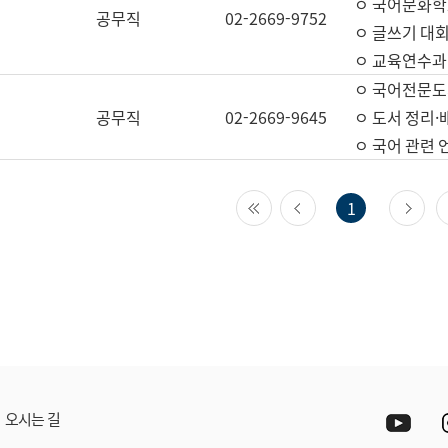
ㅇ 국어문화학
공무직
02-2669-9752
ㅇ 글쓰기 대회
ㅇ 교육연수과
ㅇ 국어전문도
공무직
02-2669-9645
ㅇ 도서 정리·
ㅇ 국어 관련
첫 페이지
이전 페이지
다
1
Yout
오시는 길