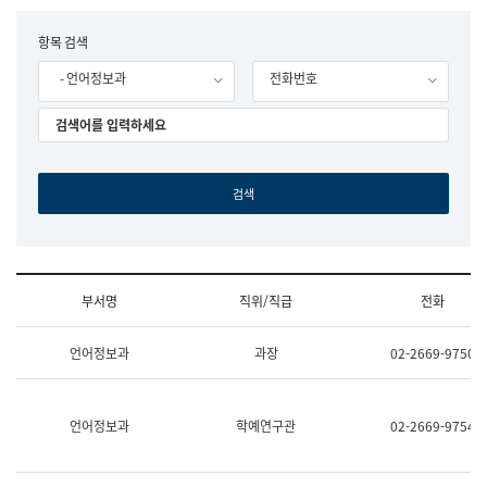
립
국
F
항목 검색
어
o
원
- 언어정보과
전화번호
r
조
m
직
도
국
어
원
원
장
기
획
연
수
부서명
직위/직급
전화
부
기
조
획
언어정보과
과장
02-2669-9750
직
운
및
영
업
과
무
공
언어정보과
학예연구관
02-2669-9754
소
공
개
언
(부
어
서
과