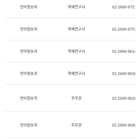
명,
교
언어정보과
학예연구사
02-2669-9751
직
육
위/
연
직
수
급,
과
언어정보과
학예연구사
02-2669-9753
전
어
화,
문
담
연
당
구
언어정보과
학예연구사
02-2669-9614
업
실
무)
어
문
연
언어정보과
학예연구사
02-2669-9638
구
과
어
문
연
언어정보과
주무관
02-2669-9628
구
과
(사
전
팀)
언어정보과
주무관
02-2669-9649
언
어
정