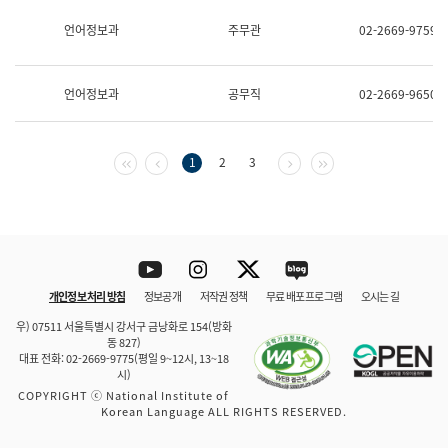
보
과
언어정보과
주무관
02-2669-9759
한
국
어
언어정보과
공무직
02-2669-9650
진
흥
과
수
첫 페이지
이전 페이지
다음 페이지
마지막 페이지
1
2
3
어
점
자
진
흥
과
Youtube
Instagram
Twitter
blog
개인정보 처리 방침
정보공개
저작권 정책
무료 배포 프로그램
오시는 길
바로 가기
문체부와 소속기관
우) 07511 서울특별시 강서구 금낭화로 154(방화
동 827)
대표 전화: 02-2669-9775(평일 9~12시, 13~18
시)
COPYRIGHT ⓒ National Institute of
Korean Language ALL RIGHTS RESERVED.