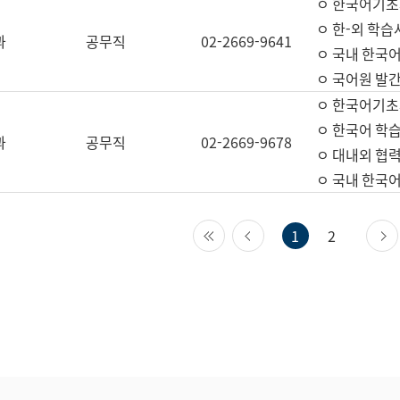
ㅇ 한국어기초
ㅇ 한-외 학습
과
공무직
02-2669-9641
ㅇ 국내 한국
ㅇ 국어원 발간
ㅇ 한국어기초
ㅇ 한국어 학
과
공무직
02-2669-9678
ㅇ 대내외 협력
ㅇ 국내 한국
첫 페이지
이전 페이지
1
2