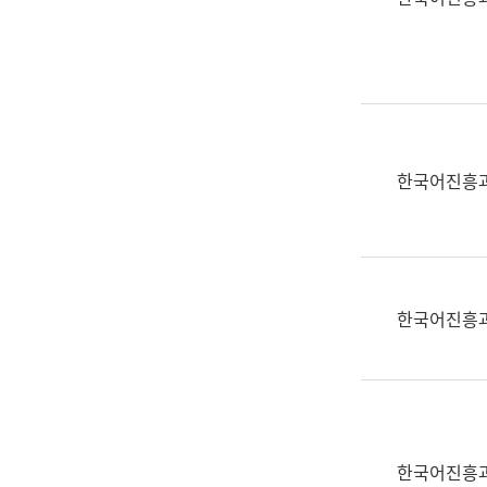
(부
획
서
운
명,
영
직
과
위/
공
직
공
급,
언
한국어진흥
전
어
화,
과
담
교
당
육
업
연
한국어진흥
무)
수
과
어
문
연
구
한국어진흥