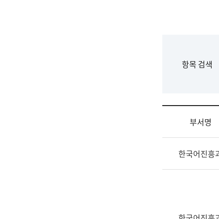
국
립
국
어
원
F
항목 검색
조
o
직
r
도
m
국
어
부서명
원
원
조
장
한국어진흥
직
기
및
획
업
연
무
수
소
부
개
기
한국어진흥