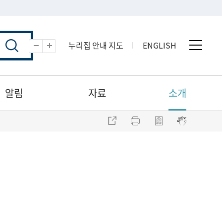
누리집 안내 지도
ENGLISH
전체 
축소
확대
알림
자료
소개
주소 복사
프린트
점자파일 내려받기
점자뷰어 보