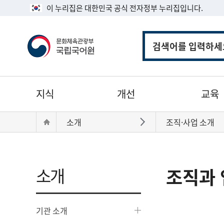
이 누리집은 대한민국 공식 전자정부 누리집입니다.
통
합
검
색
주
지식
개선
교육
메
뉴
현
Home
소개
조직·사업 소개
바로가기
재
위
치:
소개
조직과 
기관 소개