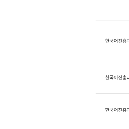
실
어
문
연
구
과
한국어진흥
어
문
연
구
과
한국어진흥
(사
전
팀)
언
어
한국어진흥
정
보
과