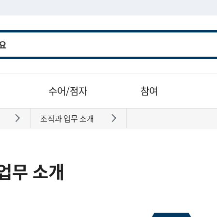
수어/점자
참여
조직과 업무 소개
바로가기
바로가기
업무 소개