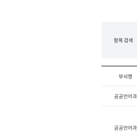
국
립
국
어
원
F
항목 검색
조
o
직
r
도
m
국
어
부서명
원
원
조
장
공공언어과
직
기
및
획
업
연
무
수
소
공공언어과
부
개
기