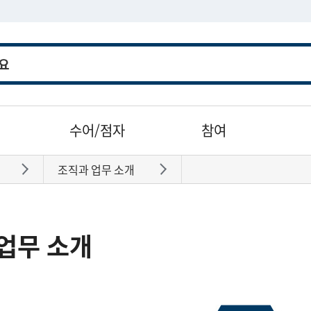
수어/점자
참여
조직과 업무 소개
바로가기
바로가기
업무 소개