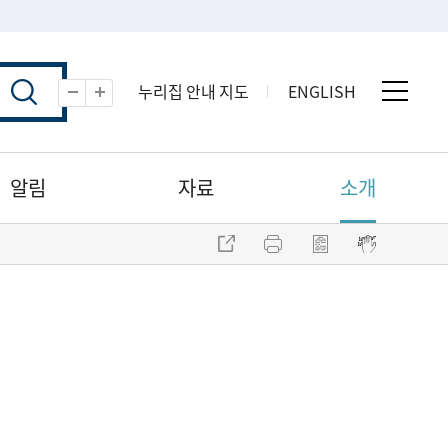
누리집 안내 지도
ENGLISH
전체 
축소
확대
알림
자료
소개
주소 복사
프린트
점자파일 내려받기
점자뷰어 보