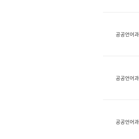
(부
획
서
운
명,
영
직
과
위/
공공언어과
공
직
공
급,
언
전
어
화,
과
담
교
공공언어과
당
육
업
연
무)
수
과
어
문
공공언어과
연
구