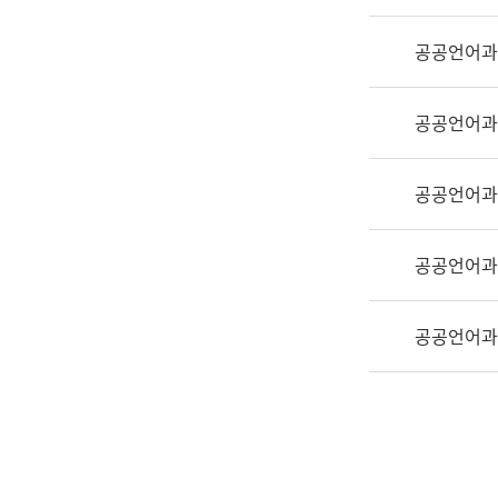
실
어
공공언어과
문
연
구
공공언어과
과
어
문
공공언어과
연
구
공공언어과
과
(사
전
공공언어과
팀)
언
어
정
보
과