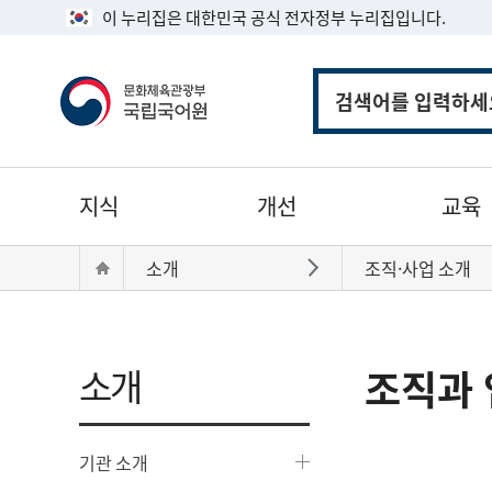
이 누리집은 대한민국 공식 전자정부 누리집입니다.
통
합
검
색
주
지식
개선
교육
메
뉴
현
Home
소개
조직·사업 소개
바로가기
재
위
치:
소개
조직과 
기관 소개