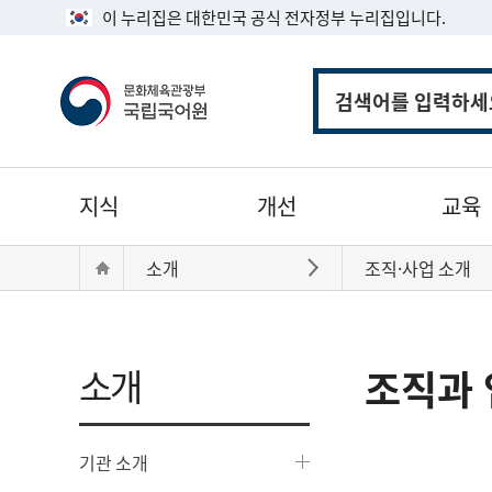
이 누리집은 대한민국 공식 전자정부 누리집입니다.
통
합
검
색
주
지식
개선
교육
메
뉴
현
Home
소개
조직·사업 소개
바로가기
재
위
치:
소개
조직과 
기관 소개