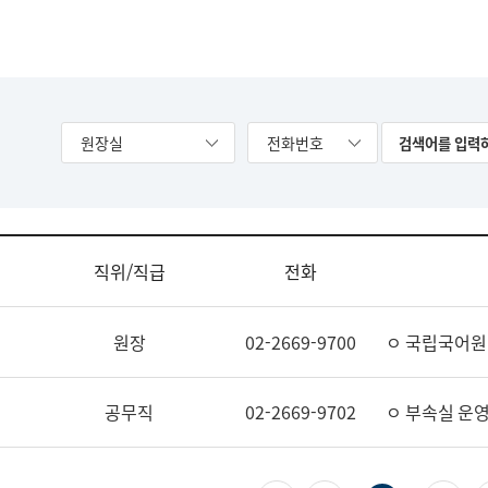
원장실
전화번호
직위/직급
전화
원장
02-2669-9700
ㅇ 국립국어원
공무직
02-2669-9702
ㅇ 부속실 운