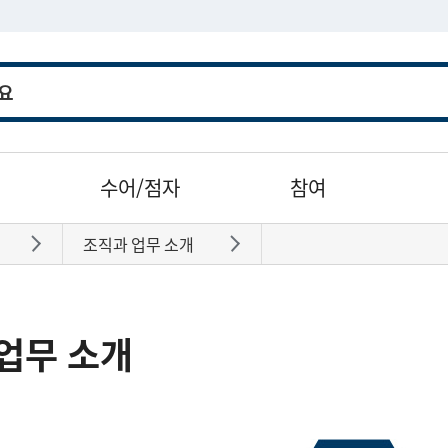
수어/점자
참여
조직과 업무 소개
바로가기
바로가기
업무 소개