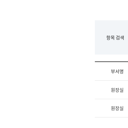
국
립
국
어
원
F
항목 검색
조
o
직
r
도
m
국
어
부서명
원
원
조
장
원장실
직
기
및
획
업
연
원장실
무
수
소
부
개
기