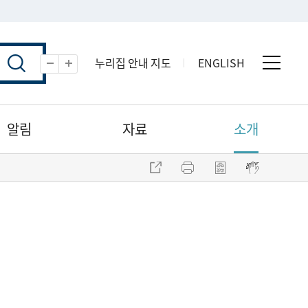
누리집 안내 지도
ENGLISH
전체 
축소
확대
알림
자료
소개
주소 복사
프린트
점자파일 내려받기
점자뷰어 보