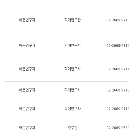
명,
교
직
육
위/
연
직
어문연구과
학예연구관
02-2669-9713
수
급,
과
전
어
화,
문
담
연
당
구
어문연구과
학예연구사
02-2669-9717
업
실
무)
어
문
연
어문연구과
학예연구사
02-2669-9714
구
과
어
문
어문연구과
학예연구사
02-2669-9712
연
구
과
(사
어문연구과
학예연구사
02-2669-9716
전
팀)
언
어
어문연구과
주무관
02-2669-9630
정