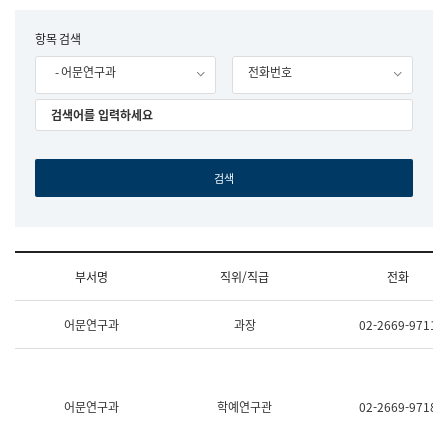
립
국
F
항목 검색
어
o
원
- 어문연구과
전화번호
r
조
m
직
도
국
어
원
원
장
기
획
연
수
부서명
직위/직급
전화
부
기
조
획
어문연구과
과장
02-2669-9711
직
운
및
영
업
과
무
공
소
공
어문연구과
학예연구관
02-2669-9718
개
언
(부
어
서
과