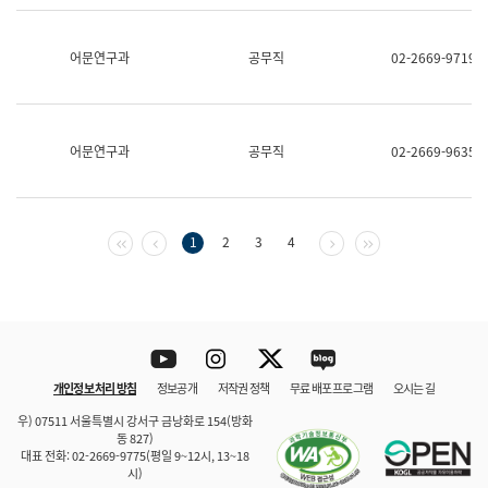
보
과
한
어문연구과
공무직
02-2669-9719
국
어
진
흥
과
어문연구과
공무직
02-2669-9635
수
어
점
자
진
첫 페이지
이전 페이지
다음 페이지
마지막 페이지
1
2
3
4
흥
과
Youtube
Instagram
Twitter
blog
개인정보 처리 방침
정보공개
저작권 정책
무료 배포 프로그램
오시는 길
바로 가기
문체부와 소속기관
우) 07511 서울특별시 강서구 금낭화로 154(방화
동 827)
대표 전화: 02-2669-9775(평일 9~12시, 13~18
시)