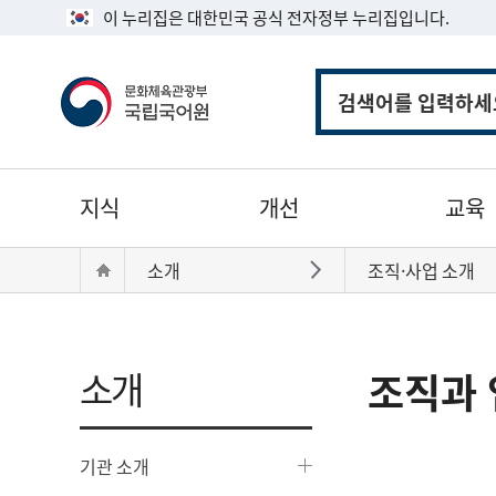
이 누리집은 대한민국 공식 전자정부 누리집입니다.
통
합
검
색
주
지식
개선
교육
메
뉴
현
Home
소개
조직·사업 소개
바로가기
재
위
치:
소개
조직과 
기관 소개