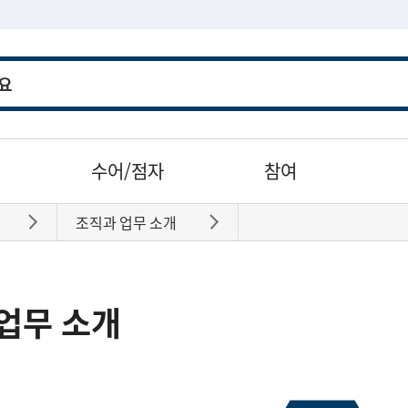
수어/점자
참여
조직과 업무 소개
바로가기
바로가기
업무 소개