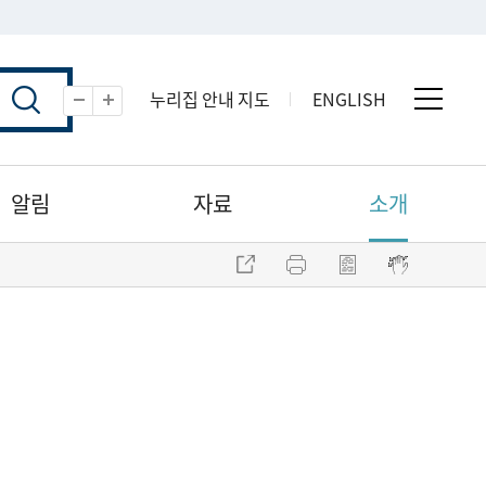
누리집 안내 지도
ENGLISH
전체 
축소
확대
알림
자료
소개
주소 복사
프린트
점자파일 내려받기
점자뷰어 보