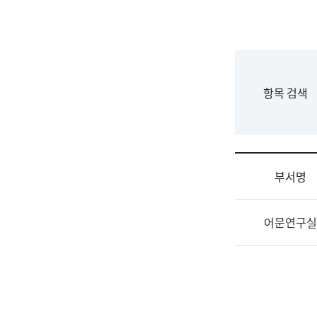
국
립
국
어
원
F
항목 검색
조
o
직
r
도
m
국
어
부서명
원
원
조
장
어문연구실
직
기
및
획
업
연
무
수
소
부
개
기