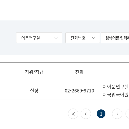
어문연구실
전화번호
직위/직급
전화
ㅇ 어문연구실
실장
02-2669-9710
ㅇ 국립국어원
첫 페이지
이전 페이지
다
1