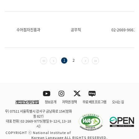
수어점자진흥과
공무직
02-2669-9661
첫 페이지
이전 페이지
다음 페이지
마지막 페이지
1
2
Youtube
Instagram
Twitter
blog
개인정보 처리 방침
정보공개
저작권 정책
무료 배포 프로그램
오시는 길
바로 가기
문체부와 소속기관
우) 07511 서울특별시 강서구 금낭화로 154(방화
동 827)
대표 전화: 02-2669-9775(평일 9~12시, 13~18
시)
COPYRIGHT ⓒ National Institute of
Korean Language ALL RIGHTS RESERVED.