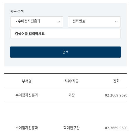
립
국
F
항목 검색
어
o
원
- 수어점자진흥과
전화번호
r
조
m
직
도
국
어
원
원
장
기
획
연
수
부서명
직위/직급
전화
부
기
조
획
수어점자진흥과
과장
02-2669-9690
직
운
및
영
업
과
무
공
소
공
개
언
(부
어
수어점자진흥과
학예연구관
02-2669-9691
서
과