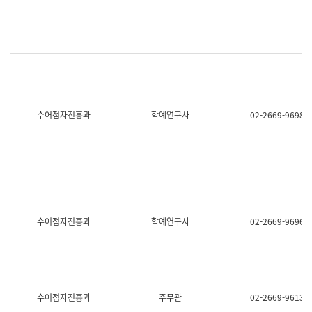
명,
교
직
육
위/
연
직
수
급,
과
전
어
화,
문
담
연
당
구
수어점자진흥과
학예연구사
02-2669-9698
업
실
무)
어
문
연
구
과
어
문
연
수어점자진흥과
학예연구사
02-2669-9696
구
과
(사
전
팀)
언
어
수어점자진흥과
주무관
02-2669-9613
정