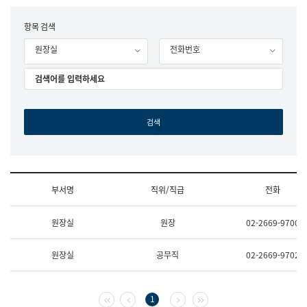
립
국
F
항목 검색
어
o
원
원장실
전화번호
r
조
m
직
도
국
어
원
원
장
기
획
연
수
부서명
직위/직급
전화
부
기
조
획
원장실
원장
02-2669-9700
직
운
및
영
업
과
원장실
공무직
02-2669-9702
무
공
소
공
개
언
(부
어
첫 페이지
이전 페이지
다음 페이지
마지막 페이지
1
서
과