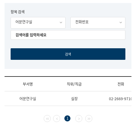
립
국
F
항목 검색
어
o
원
어문연구실
전화번호
r
조
m
직
도
국
어
원
원
장
기
획
연
수
부서명
직위/직급
전화
부
기
조
획
어문연구실
실장
02-2669-9710
직
운
및
영
업
과
무
공
첫 페이지
이전 페이지
다음 페이지
마지막 페이지
1
소
공
개
언
(부
어
서
과