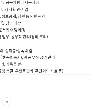
영 및 공용차량 제세공과금
등 비상계획 관련 업무
 정보공개, 청원 등 민원 관리
 및 강당 대관
 문서접수 및 배정
직 업무, 공무직 관리(경비·조리)
영
리, 성희롱·성폭력 업무
(맞춤형 복지), 과 공무직 급여 관리
리, 기록물 관리
규정 총괄, 우편물관리, 주간회의 자료 등)
영
다음 페이지
마지막 페이지