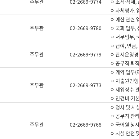
주무관
02-2669-9774
ㅇ 조직·직제,
ㅇ 자체평가,
ㅇ 예산 관련 
주무관
02-2669-9780
ㅇ 국회 업무
ㅇ 서무업무,
ㅇ 급여, 연금
주무관
02-2669-9779
ㅇ 관서운영경비
ㅇ 공무직 퇴직
ㅇ 계약 업무(
ㅇ 지출원인행위
주무관
02-2669-9773
ㅇ 세입징수 
ㅇ 인건비·기
ㅇ 청사 및 시
ㅇ 공무직 관리
주무관
02-2669-9768
ㅇ 국어원 청
ㅇ 시설 안전 