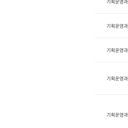
기획운영과
(부
획
서
운
명,
영
직
기획운영과
과
위/
공
직
공
급,
언
기획운영과
전
어
화,
과
담
교
당
육
기획운영과
업
연
무)
수
과
어
문
기획운영과
연
구