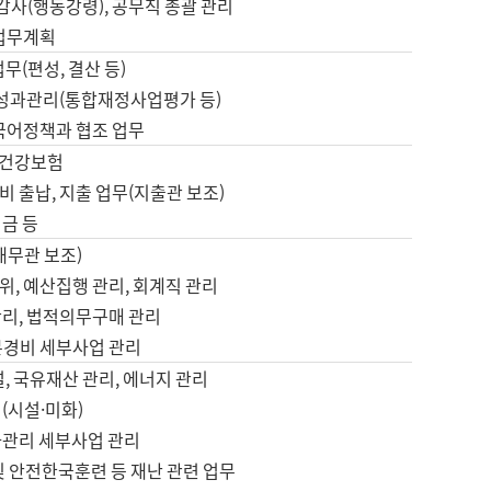
 감사(행동강령), 공무직 총괄 관리
 업무계획
업무(편성, 결산 등)
, 성과관리(통합재정사업평가 등)
 국어정책과 협조 업무
, 건강보험
 출납, 지출 업무(지출관 보조)
금 등
재무관 보조)
, 예산집행 관리, 회계직 관리
관리, 법적의무구매 관리
본경비 세부사업 관리
설, 국유재산 관리, 에너지 관리
(시설·미화)
사관리 세부사업 관리
및 안전한국훈련 등 재난 관련 업무