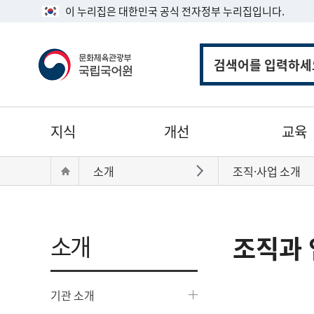
이 누리집은 대한민국 공식 전자정부 누리집입니다.
통
합
검
색
주
지식
개선
교육
메
뉴
현
Home
소개
조직·사업 소개
바로가기
재
위
치:
소개
조직과 
기관 소개