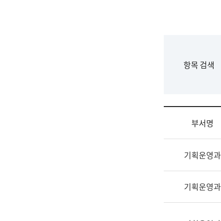
국
립
국
어
원
F
항목 검색
조
o
직
r
도
m
국
어
부서명
원
원
조
장
기획운영과
직
기
및
획
업
연
기획운영과
무
수
소
부
개
기