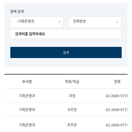
립
국
F
항목 검색
어
o
원
- 기획운영과
전화번호
r
조
m
직
도
국
어
원
원
장
기
획
연
수
부서명
직위/직급
전화
부
기
조
획
기획운영과
과장
02-2669-9770
직
운
및
영
업
과
기획운영과
사무관
02-2669-9772
무
공
소
공
개
언
기획운영과
주무관
02-2669-9774
(부
어
서
과