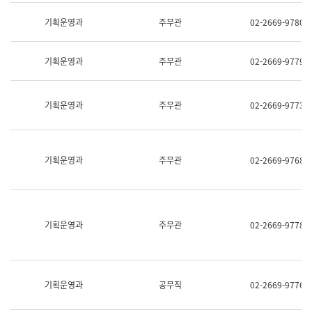
명,
교
직
기획운영과
주무관
02-2669-9780
육
위/
연
직
수
급,
과
기획운영과
주무관
02-2669-9779
전
어
화,
문
담
연
당
기획운영과
주무관
02-2669-9773
구
업
실
무)
어
문
연
기획운영과
주무관
02-2669-9768
구
과
어
문
연
구
기획운영과
주무관
02-2669-9778
과
(사
전
팀)
언
기획운영과
공무직
02-2669-9776
어
정