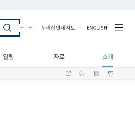
누리집 안내 지도
ENGLISH
전체 
축소
확대
알림
자료
소개
주소 복사
프린트
점자파일 내려받기
점자뷰어 보