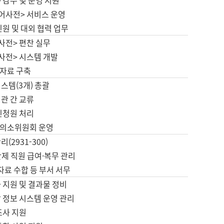
 감수 및 운영 지원
국어사전> 서비스 운영
민원 및 대외 협력 업무
사전> 편찬 실무
사전> 시스템 개발
자료 구축
스템(3개) 총괄
관 간 교류
민청원 처리
의소위원회 운영
(2931-300)
제 직원 급여·복무 관리
 자료 수합 등 부서 서무
 지원 및 결과물 정비
 정보 시스템 운영 관리
조사 지원