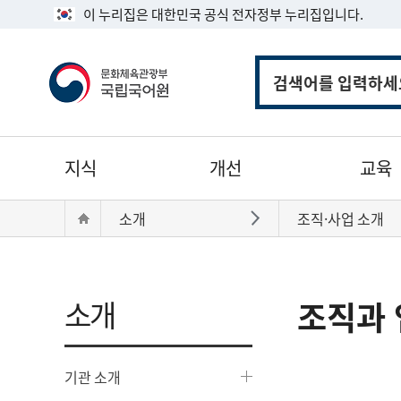
이 누리집은 대한민국 공식 전자정부 누리집입니다.
통
합
검
색
주
지식
개선
교육
메
뉴
현
Home
소개
조직·사업 소개
바로가기
재
위
치:
소개
조직과 
기관 소개