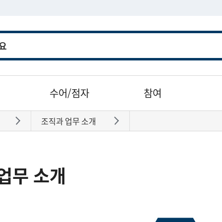
수어/점자
참여
조직과 업무 소개
바로가기
바로가기
업무 소개