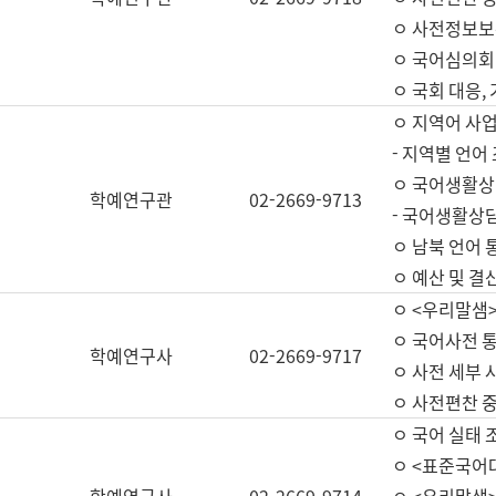
ㅇ 사전정보보
ㅇ 국어심의회
ㅇ 국회 대응,
ㅇ 지역어 사
- 지역별 언어
ㅇ 국어생활상
학예연구관
02-2669-9713
- 국어생활상담
ㅇ 남북 언어 
ㅇ 예산 및 결산(
ㅇ <우리말샘>
ㅇ 국어사전 통
학예연구사
02-2669-9717
ㅇ 사전 세부 사
ㅇ 사전편찬 
ㅇ 국어 실태 
ㅇ <표준국어