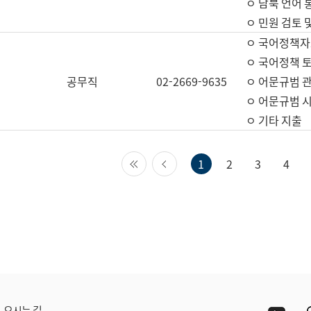
ㅇ 남북 언어 
ㅇ 민원 검토 
ㅇ 국어정책자
ㅇ 국어정책 
공무직
02-2669-9635
ㅇ 어문규범 
ㅇ 어문규범 
ㅇ 기타 지출
첫 페이지
이전 페이지
1
2
3
4
Yout
오시는 길