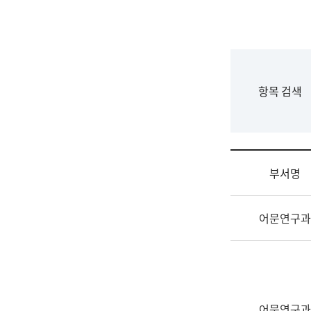
국
립
국
어
원
F
항목 검색
조
o
직
r
도
m
국
어
부서명
원
원
조
장
어문연구과
직
기
및
획
업
연
무
수
소
부
개
기
어문연구과