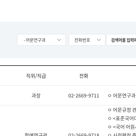
- 어문연구과
전화번호
직위/직급
전화
과장
02-2669-9711
ㅇ 어문연구과
ㅇ 어문규정 
ㅇ <표준국어
ㅇ <국어 어원
학예연구관
02-2669-9718
ㅇ 사전편찬 