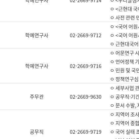
학예연구사
02-2669-9714
ㅇ <우리말샘>
ㅇ <근현대 
ㅇ 사전 관련 
ㅇ <국어 어원
학예연구사
02-2669-9712
ㅇ <국어 어원
ㅇ 근현대국어
ㅇ 어문연구 시
ㅇ 언어정책 기
학예연구사
02-2669-9716
ㅇ 민원 및 국
ㅇ 정책연구심
ㅇ 세부사업 관리
주무관
02-2669-9630
ㅇ 공무직·기간
ㅇ 문서 수발,
ㅇ 지역어 조사
ㅇ 지역어 종합
공무직
02-2669-9719
ㅇ 국어 실태 