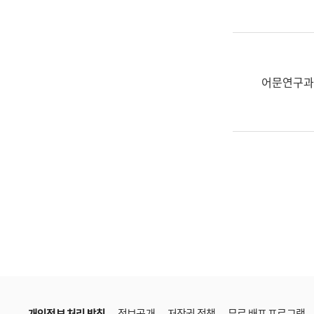
한
국
어
진
흥
어문연구과
과
수
어
점
자
진
흥
과
개인정보 처리 방침
정보공개
저작권 정책
무료 배포 프로그램