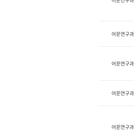
어문연구과
실
어
문
연
구
어문연구과
과
어
문
연
어문연구과
구
과
(사
전
어문연구과
팀)
언
어
정
보
어문연구과
과