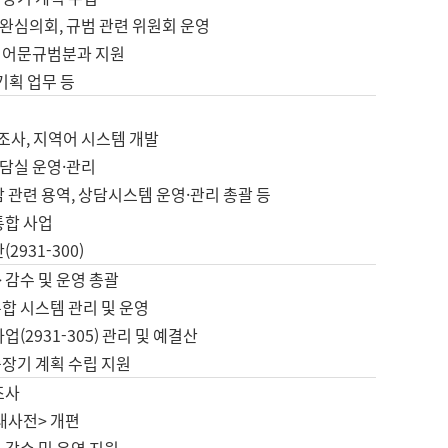
완심의회, 규범 관련 위원회 운영
 어문규범분과 지원
 기획 업무 등
업
 조사, 지역어 시스템 개발
담실 운영·관리
 관련 용역, 상담시스템 운영·관리 총괄 등
통합 사업
2931-300)
 감수 및 운영 총괄
합 시스템 관리 및 운영
업(2931-305) 관리 및 예결산
중장기 계획 수립 지원
조사
대사전> 개편