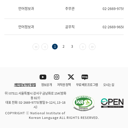
보
과
언어정보과
주무관
02-2669-9759
한
국
어
언어정보과
공무직
02-2669-9650
진
흥
과
수
첫 페이지
이전 페이지
다음 페이지
마지막 페이지
1
2
3
어
점
자
진
흥
과
Youtube
Instagram
Twitter
blog
개인정보 처리 방침
정보공개
저작권 정책
무료 배포 프로그램
오시는 길
바로 가기
문체부와 소속기관
우) 07511 서울특별시 강서구 금낭화로 154(방화
동 827)
대표 전화: 02-2669-9775(평일 9~12시, 13~18
시)
COPYRIGHT ⓒ National Institute of
Korean Language ALL RIGHTS RESERVED.