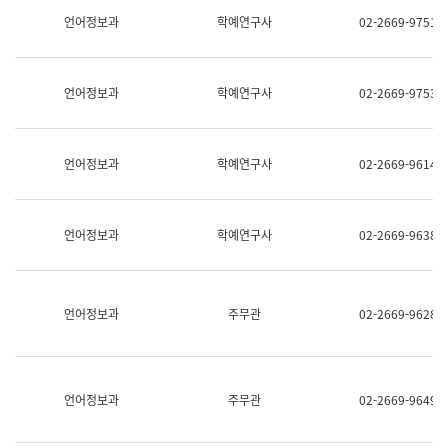
명,
교
언어정보과
학예연구사
02-2669-9751
직
육
위/
연
직
수
급,
과
언어정보과
학예연구사
02-2669-9753
전
어
화,
문
담
연
당
구
언어정보과
학예연구사
02-2669-9614
업
실
무)
어
문
연
언어정보과
학예연구사
02-2669-9638
구
과
어
문
연
언어정보과
주무관
02-2669-9628
구
과
(사
전
팀)
언어정보과
주무관
02-2669-9649
언
어
정