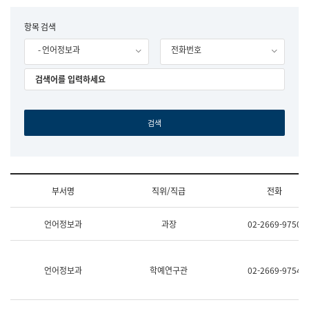
립
국
F
항목 검색
어
o
원
- 언어정보과
전화번호
r
조
m
직
도
국
어
원
원
장
기
획
연
수
부서명
직위/직급
전화
부
기
조
획
언어정보과
과장
02-2669-9750
직
운
및
영
업
과
무
공
언어정보과
학예연구관
02-2669-9754
소
공
개
언
(부
어
서
과