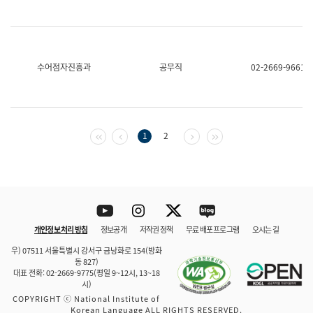
수어점자진흥과
공무직
02-2669-9661
첫 페이지
이전 페이지
다음 페이지
마지막 페이지
1
2
Youtube
Instagram
Twitter
blog
개인정보 처리 방침
정보공개
저작권 정책
무료 배포 프로그램
오시는 길
바로 가기
문체부와 소속기관
우) 07511 서울특별시 강서구 금낭화로 154(방화
동 827)
대표 전화: 02-2669-9775(평일 9~12시, 13~18
시)
COPYRIGHT ⓒ National Institute of
Korean Language ALL RIGHTS RESERVED.