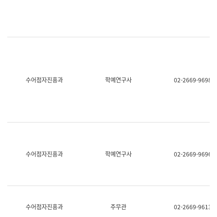
명,
교
직
육
위/
연
직
수
급,
과
전
어
화,
문
담
연
당
구
수어점자진흥과
학예연구사
02-2669-9698
업
실
무)
어
문
연
구
과
어
문
연
수어점자진흥과
학예연구사
02-2669-9696
구
과
(사
전
팀)
언
어
수어점자진흥과
주무관
02-2669-9613
정