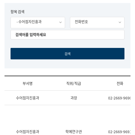
립
국
F
항목 검색
어
o
원
- 수어점자진흥과
전화번호
r
조
m
직
도
국
어
원
원
장
기
획
연
수
부서명
직위/직급
전화
부
기
조
획
수어점자진흥과
과장
02-2669-9690
직
운
및
영
업
과
무
공
소
공
개
언
(부
어
수어점자진흥과
학예연구관
02-2669-9691
서
과