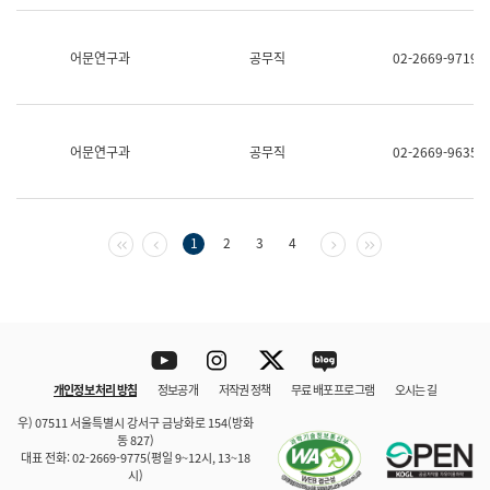
보
과
한
어문연구과
공무직
02-2669-9719
국
어
진
흥
과
어문연구과
공무직
02-2669-9635
수
어
점
자
진
첫 페이지
이전 페이지
다음 페이지
마지막 페이지
1
2
3
4
흥
과
Youtube
Instagram
Twitter
blog
개인정보 처리 방침
정보공개
저작권 정책
무료 배포 프로그램
오시는 길
바로 가기
문체부와 소속기관
우) 07511 서울특별시 강서구 금낭화로 154(방화
동 827)
대표 전화: 02-2669-9775(평일 9~12시, 13~18
시)