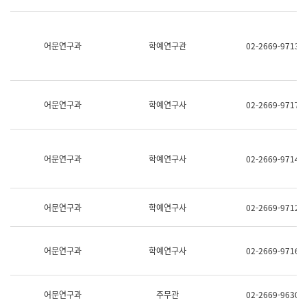
명,
교
직
육
위/
연
직
어문연구과
학예연구관
02-2669-9713
수
급,
과
전
어
화,
문
담
연
당
구
어문연구과
학예연구사
02-2669-9717
업
실
무)
어
문
연
어문연구과
학예연구사
02-2669-9714
구
과
어
문
어문연구과
학예연구사
02-2669-9712
연
구
과
(사
어문연구과
학예연구사
02-2669-9716
전
팀)
언
어
어문연구과
주무관
02-2669-9630
정