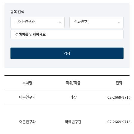
립
국
F
항목 검색
어
o
원
- 어문연구과
전화번호
r
조
m
직
도
국
어
원
원
장
기
획
연
수
부서명
직위/직급
전화
부
기
조
획
어문연구과
과장
02-2669-9711
직
운
및
영
업
과
무
공
소
공
어문연구과
학예연구관
02-2669-9718
개
언
(부
어
서
과