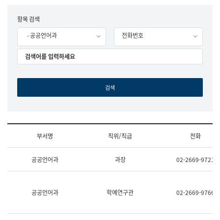
립
국
F
항목 검색
어
o
원
- 공공언어과
전화번호
r
조
m
직
도
국
어
원
원
장
기
획
연
수
부서명
직위/직급
전화
부
기
조
획
공공언어과
과장
02-2669-9721
직
운
및
영
업
과
무
공
공공언어과
학예연구관
02-2669-9766
소
공
개
언
(부
어
서
과