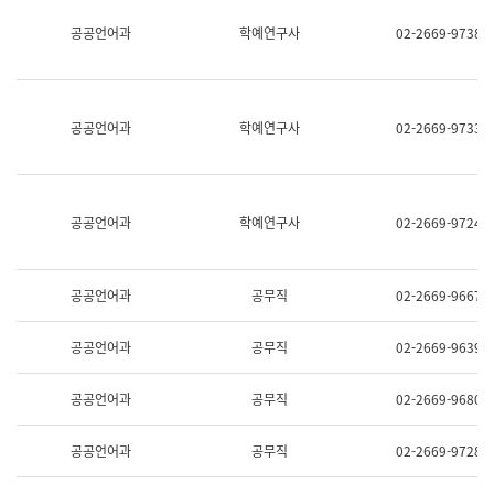
명,
교
공공언어과
학예연구사
02-2669-9738
직
육
위/
연
직
수
급,
과
전
어
공공언어과
학예연구사
02-2669-9733
화,
문
담
연
당
구
업
실
무)
어
공공언어과
학예연구사
02-2669-9724
문
연
구
과
공공언어과
공무직
02-2669-9667
어
문
연
공공언어과
공무직
02-2669-9639
구
과
(사
공공언어과
공무직
02-2669-9680
전
팀)
언
공공언어과
공무직
02-2669-9728
어
정