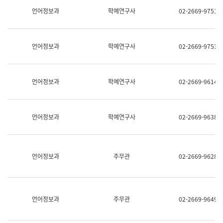
명,
교
언어정보과
학예연구사
02-2669-9751
직
육
위/
연
직
수
급,
과
언어정보과
학예연구사
02-2669-9753
전
어
화,
문
담
연
당
구
언어정보과
학예연구사
02-2669-9614
업
실
무)
어
문
연
언어정보과
학예연구사
02-2669-9638
구
과
어
문
연
언어정보과
주무관
02-2669-9628
구
과
(사
전
팀)
언어정보과
주무관
02-2669-9649
언
어
정