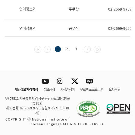
보
과
언어정보과
주무관
02-2669-9759
한
국
어
언어정보과
공무직
02-2669-9650
진
흥
과
수
첫 페이지
이전 페이지
다음 페이지
마지막 페이지
1
2
3
어
점
자
진
흥
과
Youtube
Instagram
Twitter
blog
개인정보 처리 방침
정보공개
저작권 정책
무료 배포 프로그램
오시는 길
바로 가기
문체부와 소속기관
우) 07511 서울특별시 강서구 금낭화로 154(방화
동 827)
대표 전화: 02-2669-9775(평일 9~12시, 13~18
시)
COPYRIGHT ⓒ National Institute of
Korean Language ALL RIGHTS RESERVED.