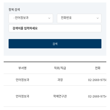
립
국
F
항목 검색
어
o
원
- 언어정보과
전화번호
r
조
m
직
도
국
어
원
원
장
기
획
연
수
부서명
직위/직급
전화
부
기
조
획
언어정보과
과장
02-2669-9750
직
운
및
영
업
과
무
공
언어정보과
학예연구관
02-2669-9754
소
공
개
언
(부
어
서
과