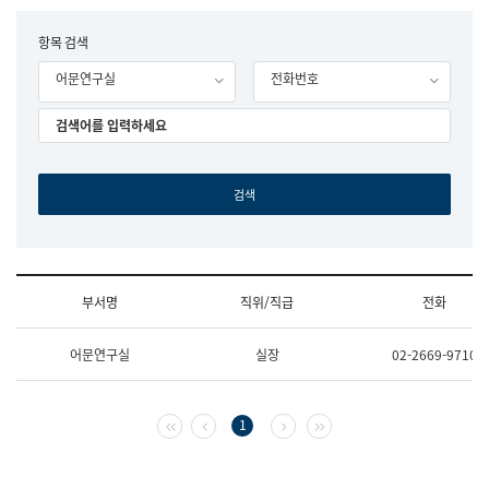
립
국
F
항목 검색
어
o
원
어문연구실
전화번호
r
조
m
직
도
국
어
원
원
장
기
획
연
수
부서명
직위/직급
전화
부
기
조
획
어문연구실
실장
02-2669-9710
직
운
및
영
업
과
무
공
첫 페이지
이전 페이지
다음 페이지
마지막 페이지
1
소
공
개
언
(부
어
서
과