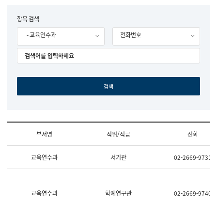
립
국
F
항목 검색
어
o
원
- 교육연수과
전화번호
r
조
m
직
도
국
어
원
원
장
기
획
연
수
부서명
직위/직급
전화
부
기
조
획
교육연수과
서기관
02-2669-9731
직
운
및
영
업
과
무
공
소
공
교육연수과
학예연구관
02-2669-9740
개
언
(부
어
서
과