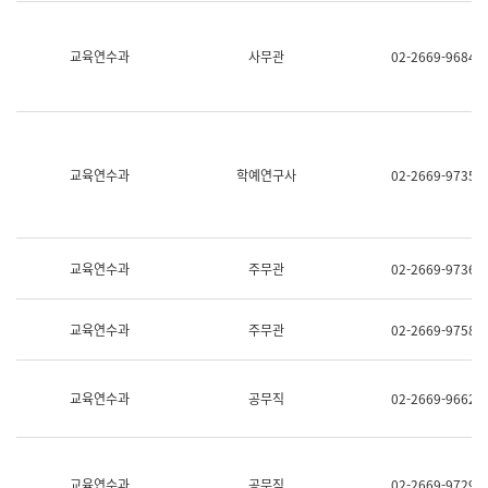
명,
교
직
육
위/
연
교육연수과
사무관
02-2669-9684
직
수
급,
과
전
어
화,
문
담
연
당
구
교육연수과
학예연구사
02-2669-9735
업
실
무)
어
문
연
구
교육연수과
주무관
02-2669-9736
과
어
문
교육연수과
주무관
02-2669-9758
연
구
과
(사
교육연수과
공무직
02-2669-9662
전
팀)
언
어
정
교육연수과
공무직
02-2669-9729