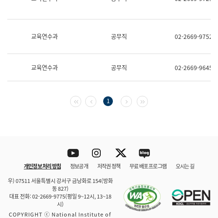
보
과
한
국
교육연수과
공무직
02-2669-9752
어
진
흥
과
교육연수과
공무직
02-2669-9645
수
어
점
자
첫 페이지
이전 페이지
다음 페이지
마지막 페이지
1
진
흥
과
Youtube
Instagram
Twitter
blog
개인정보 처리 방침
정보공개
저작권 정책
무료 배포 프로그램
오시는 길
바로 가기
문체부와 소속기관
우) 07511 서울특별시 강서구 금낭화로 154(방화
동 827)
대표 전화: 02-2669-9775(평일 9~12시, 13~18
시)
COPYRIGHT ⓒ National Institute of