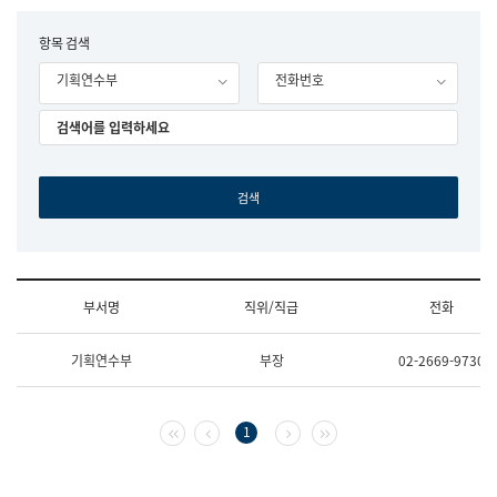
립
국
F
항목 검색
어
o
원
기획연수부
전화번호
r
조
m
직
도
국
어
원
원
장
기
획
연
수
부서명
직위/직급
전화
부
기
조
획
기획연수부
부장
02-2669-9730
직
운
및
영
업
과
무
공
첫 페이지
이전 페이지
다음 페이지
마지막 페이지
1
소
공
개
언
(부
어
서
과