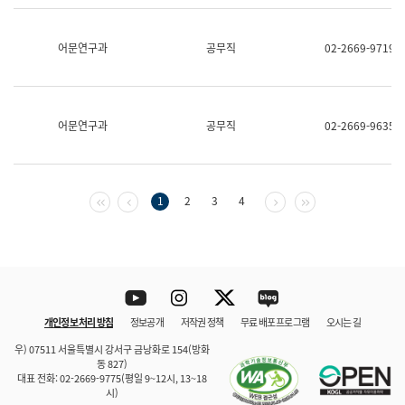
보
과
한
어문연구과
공무직
02-2669-9719
국
어
진
흥
과
어문연구과
공무직
02-2669-9635
수
어
점
자
진
첫 페이지
이전 페이지
다음 페이지
마지막 페이지
1
2
3
4
흥
과
Youtube
Instagram
Twitter
blog
개인정보 처리 방침
정보공개
저작권 정책
무료 배포 프로그램
오시는 길
바로 가기
문체부와 소속기관
우) 07511 서울특별시 강서구 금낭화로 154(방화
동 827)
대표 전화: 02-2669-9775(평일 9~12시, 13~18
시)