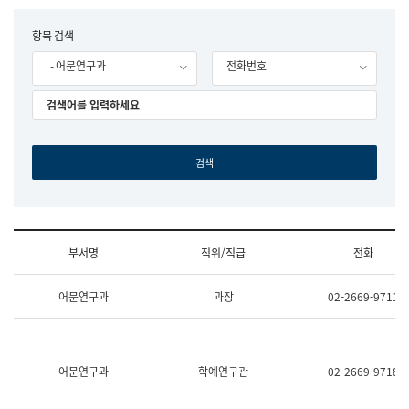
립
국
F
항목 검색
어
o
원
- 어문연구과
전화번호
r
조
m
직
도
국
어
원
원
장
기
획
연
수
부서명
직위/직급
전화
부
기
조
획
어문연구과
과장
02-2669-9711
직
운
및
영
업
과
무
공
소
공
어문연구과
학예연구관
02-2669-9718
개
언
(부
어
서
과