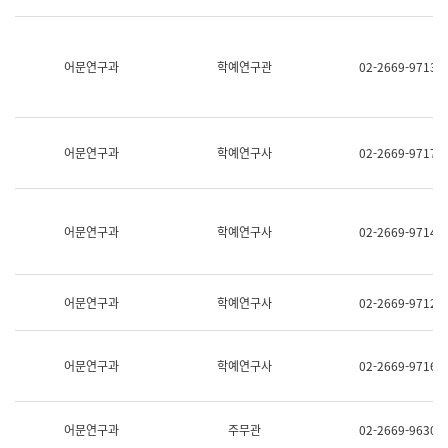
명,
교
직
육
위/
연
직
어문연구과
학예연구관
02-2669-9713
수
급,
과
전
어
화,
문
담
연
당
구
어문연구과
학예연구사
02-2669-9717
업
실
무)
어
문
연
어문연구과
학예연구사
02-2669-9714
구
과
어
문
어문연구과
학예연구사
02-2669-9712
연
구
과
(사
어문연구과
학예연구사
02-2669-9716
전
팀)
언
어
어문연구과
주무관
02-2669-9630
정