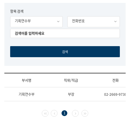
립
국
F
항목 검색
어
o
원
기획연수부
전화번호
r
조
m
직
도
국
어
원
원
장
기
획
연
수
부서명
직위/직급
전화
부
기
조
획
기획연수부
부장
02-2669-9730
직
운
및
영
업
과
무
공
첫 페이지
이전 페이지
다음 페이지
마지막 페이지
1
소
공
개
언
(부
어
서
과