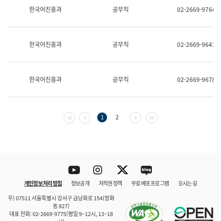
보
한국어진흥과
공무직
02-2669-9764
과
한
국
어
한국어진흥과
공무직
02-2669-9641
진
흥
과
수
한국어진흥과
공무직
02-2669-9678
어
점
자
진
흥
첫 페이지
이전 페이지
다음 페이지
마지막 페이지
1
2
과
Youtube
Instagram
Twitter
blog
개인정보 처리 방침
정보공개
저작권 정책
무료 배포 프로그램
오시는 길
바로 가기
문체부와 소속기관
우) 07511 서울특별시 강서구 금낭화로 154(방화
동 827)
대표 전화: 02-2669-9775(평일 9~12시, 13~18