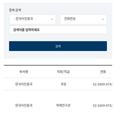
립
국
F
항목 검색
어
o
원
- 한국어진흥과
전화번호
r
조
m
직
도
국
어
원
원
장
기
획
연
수
부서명
직위/직급
전화
부
기
조
획
한국어진흥과
과장
02-2669-9742
직
운
및
영
업
과
무
공
소
공
한국어진흥과
학예연구관
02-2669-9742
개
언
(부
어
서
과