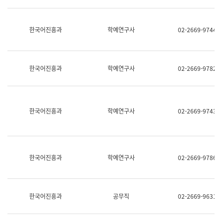
명,
교
직
육
위/
연
한국어진흥과
학예연구사
02-2669-9744
직
수
급,
과
전
어
화,
문
담
연
한국어진흥과
학예연구사
02-2669-9782
당
구
업
실
무)
어
문
연
한국어진흥과
학예연구사
02-2669-9743
구
과
어
문
연
한국어진흥과
학예연구사
02-2669-9786
구
과
(사
전
팀)
한국어진흥과
공무직
02-2669-9631
언
어
정