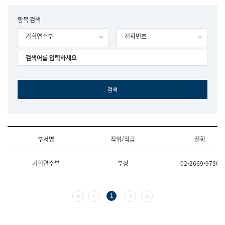
립
국
F
항목 검색
어
o
원
기획연수부
전화번호
r
조
m
직
도
국
어
원
원
장
기
획
연
수
부서명
직위/직급
전화
부
기
조
획
기획연수부
부장
02-2669-9730
직
운
및
영
업
과
무
공
첫 페이지
이전 페이지
다음 페이지
마지막 페이지
1
소
공
개
언
(부
어
서
과