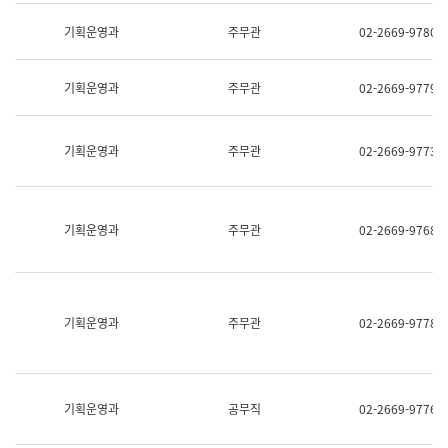
명,
교
직
기획운영과
주무관
02-2669-9780
육
위/
연
직
수
급,
과
기획운영과
주무관
02-2669-9779
전
어
화,
문
담
연
당
기획운영과
주무관
02-2669-9773
구
업
실
무)
어
문
연
기획운영과
주무관
02-2669-9768
구
과
어
문
연
구
기획운영과
주무관
02-2669-9778
과
(사
전
팀)
언
기획운영과
공무직
02-2669-9776
어
정