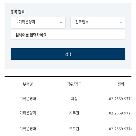
립
국
F
항목 검색
어
o
원
- 기획운영과
전화번호
r
조
m
직
도
국
어
원
원
장
기
획
연
수
부서명
직위/직급
전화
부
기
조
획
기획운영과
과장
02-2669-9770
직
운
및
영
업
과
기획운영과
사무관
02-2669-9772
무
공
소
공
개
언
기획운영과
주무관
02-2669-9774
(부
어
서
과