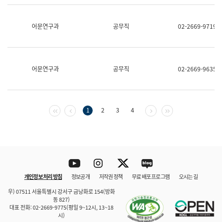
보
과
한
어문연구과
공무직
02-2669-9719
국
어
진
흥
과
어문연구과
공무직
02-2669-9635
수
어
점
자
진
첫 페이지
이전 페이지
다음 페이지
마지막 페이지
1
2
3
4
흥
과
Youtube
Instagram
Twitter
blog
개인정보 처리 방침
정보공개
저작권 정책
무료 배포 프로그램
오시는 길
바로 가기
문체부와 소속기관
우) 07511 서울특별시 강서구 금낭화로 154(방화
동 827)
대표 전화: 02-2669-9775(평일 9~12시, 13~18
시)