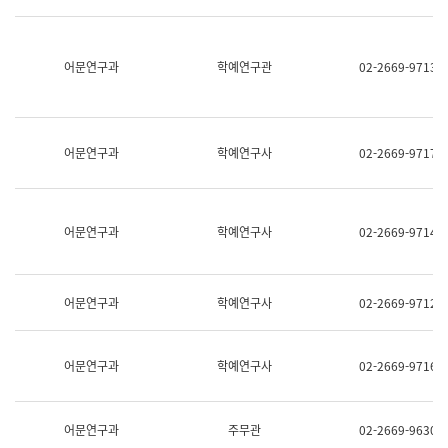
명,
교
직
육
위/
연
직
어문연구과
학예연구관
02-2669-9713
수
급,
과
전
어
화,
문
담
연
당
구
어문연구과
학예연구사
02-2669-9717
업
실
무)
어
문
연
어문연구과
학예연구사
02-2669-9714
구
과
어
문
어문연구과
학예연구사
02-2669-9712
연
구
과
(사
어문연구과
학예연구사
02-2669-9716
전
팀)
언
어
어문연구과
주무관
02-2669-9630
정