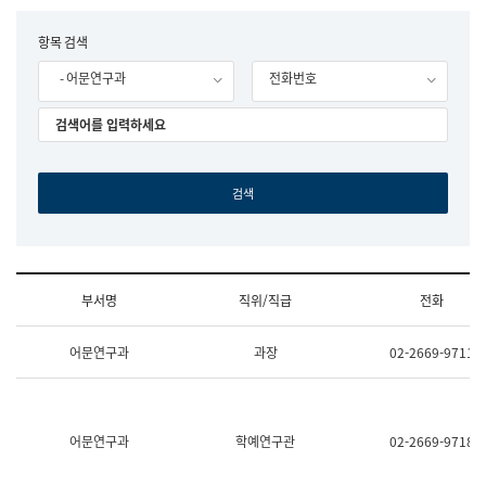
립
국
F
항목 검색
어
o
원
- 어문연구과
전화번호
r
조
m
직
도
국
어
원
원
장
기
획
연
수
부서명
직위/직급
전화
부
기
조
획
어문연구과
과장
02-2669-9711
직
운
및
영
업
과
무
공
소
공
어문연구과
학예연구관
02-2669-9718
개
언
(부
어
서
과