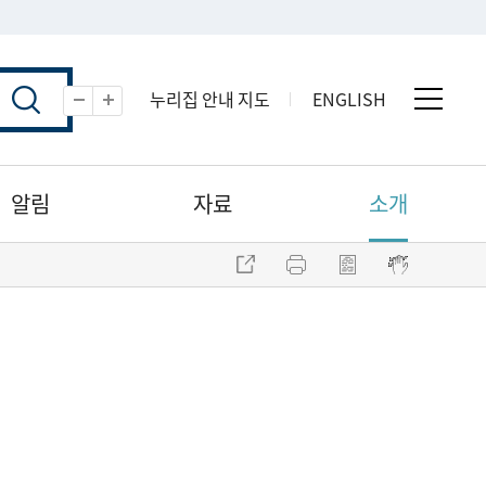
누리집 안내 지도
ENGLISH
전체 
축소
확대
알림
자료
소개
주소 복사
프린트
점자파일 내려받기
점자뷰어 보