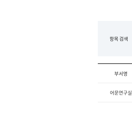
국
립
국
어
원
F
항목 검색
조
o
직
r
도
m
국
어
부서명
원
원
조
장
어문연구실
직
기
및
획
업
연
무
수
소
부
개
기