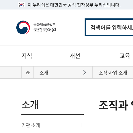
이 누리집은 대한민국 공식 전자정부 누리집입니다.
통
합
검
색
주
지식
개선
교육
메
뉴
현
Home
소개
조직·사업 소개
바로가기
재
위
치:
소개
조직과 
기관 소개