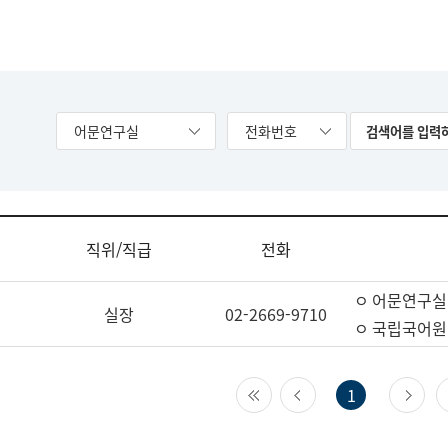
어문연구실
전화번호
직위/직급
전화
ㅇ 어문연구실
실장
02-2669-9710
ㅇ 국립국어원
첫 페이지
이전 페이지
다
1