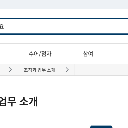
수어/점자
참여
조직과 업무 소개
바로가기
바로가기
업무 소개