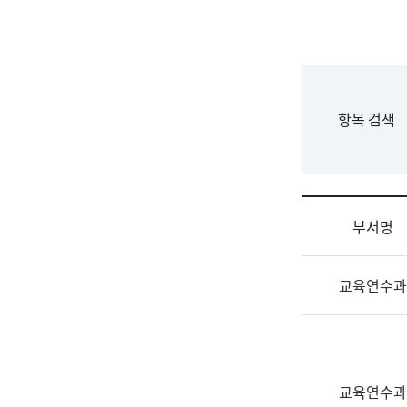
국
립
국
어
원
F
항목 검색
조
o
직
r
도
m
국
어
부서명
원
원
조
장
교육연수과
직
기
및
획
업
연
무
수
소
부
교육연수과
개
기