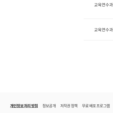
한
교육연수과
국
어
진
흥
교육연수과
과
수
어
점
자
진
흥
과
개인정보 처리 방침
정보공개
저작권 정책
무료 배포 프로그램