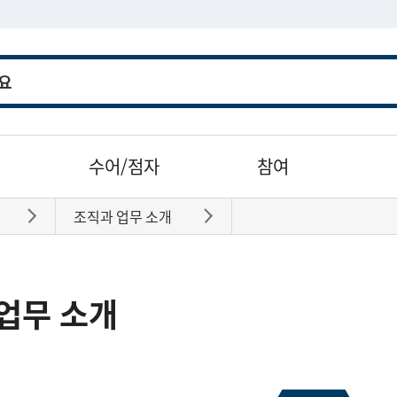
수어/점자
참여
조직과 업무 소개
바로가기
바로가기
업무 소개