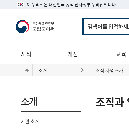
이 누리집은 대한민국 공식 전자정부 누리집입니다.
통
합
검
색
주
지식
개선
교육
메
뉴
현
Home
소개
조직·사업 소개
바로가기
재
위
치:
소개
조직과 
기관 소개