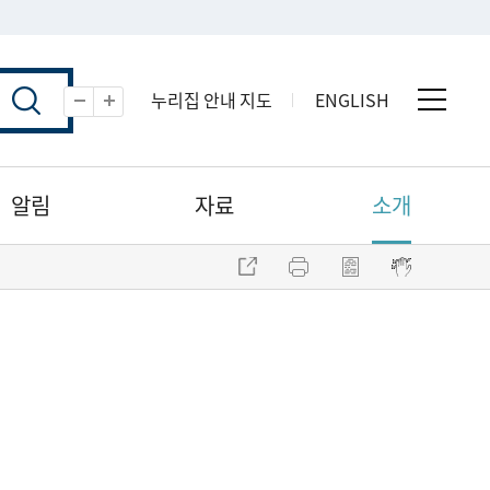
누리집 안내 지도
ENGLISH
전체 
축소
확대
알림
자료
소개
주소 복사
프린트
점자파일 내려받기
점자뷰어 보