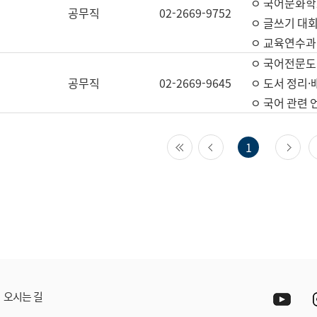
ㅇ 국어문화학
공무직
02-2669-9752
ㅇ 글쓰기 대회
ㅇ 교육연수과
ㅇ 국어전문도
공무직
02-2669-9645
ㅇ 도서 정리·
ㅇ 국어 관련
첫 페이지
이전 페이지
다
1
Yout
오시는 길