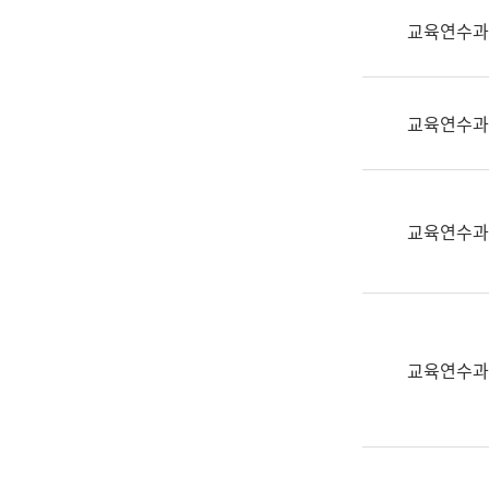
실
교육연수과
어
문
연
구
교육연수과
과
어
문
연
교육연수과
구
과
(사
전
팀)
교육연수과
언
어
정
보
과