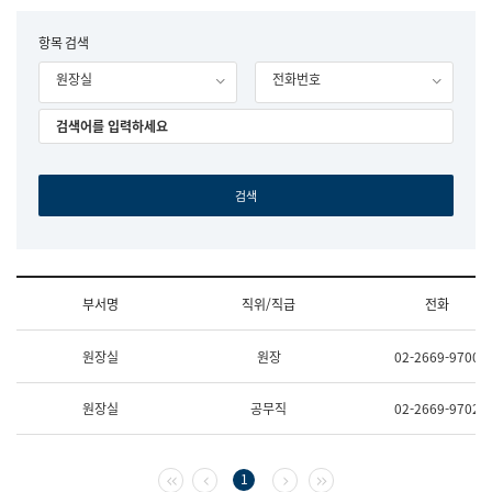
립
국
F
항목 검색
어
o
원
원장실
전화번호
r
조
m
직
도
국
어
원
원
장
기
획
연
수
부서명
직위/직급
전화
부
기
조
획
원장실
원장
02-2669-9700
직
운
및
영
업
과
원장실
공무직
02-2669-9702
무
공
소
공
개
언
(부
어
첫 페이지
이전 페이지
다음 페이지
마지막 페이지
1
서
과