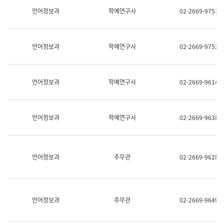
명,
교
언어정보과
학예연구사
02-2669-9751
직
육
위/
연
직
수
급,
과
언어정보과
학예연구사
02-2669-9753
전
어
화,
문
담
연
당
구
언어정보과
학예연구사
02-2669-9614
업
실
무)
어
문
연
언어정보과
학예연구사
02-2669-9638
구
과
어
문
연
언어정보과
주무관
02-2669-9628
구
과
(사
전
팀)
언어정보과
주무관
02-2669-9649
언
어
정