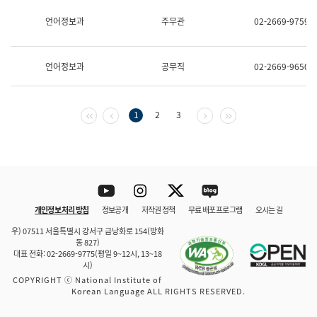
보
과
언어정보과
주무관
02-2669-9759
한
국
어
언어정보과
공무직
02-2669-9650
진
흥
과
수
첫 페이지
이전 페이지
다음 페이지
마지막 페이지
1
2
3
어
점
자
진
흥
과
Youtube
Instagram
Twitter
blog
개인정보 처리 방침
정보공개
저작권 정책
무료 배포 프로그램
오시는 길
바로 가기
문체부와 소속기관
우) 07511 서울특별시 강서구 금낭화로 154(방화
동 827)
대표 전화: 02-2669-9775(평일 9~12시, 13~18
시)
COPYRIGHT ⓒ National Institute of
Korean Language ALL RIGHTS RESERVED.