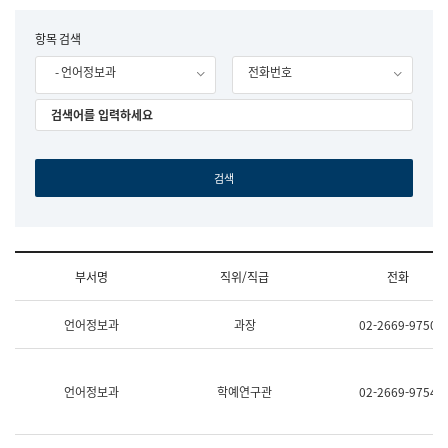
립
국
F
항목 검색
어
o
원
- 언어정보과
전화번호
r
조
m
직
도
국
어
원
원
장
기
획
연
수
부서명
직위/직급
전화
부
기
조
획
언어정보과
과장
02-2669-9750
직
운
및
영
업
과
무
공
언어정보과
학예연구관
02-2669-9754
소
공
개
언
(부
어
서
과