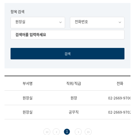
립
국
F
항목 검색
어
o
원
원장실
전화번호
r
조
m
직
도
국
어
원
원
장
기
획
연
수
부서명
직위/직급
전화
부
기
조
획
원장실
원장
02-2669-9700
직
운
및
영
업
과
원장실
공무직
02-2669-9702
무
공
소
공
개
언
(부
어
첫 페이지
이전 페이지
다음 페이지
마지막 페이지
1
서
과