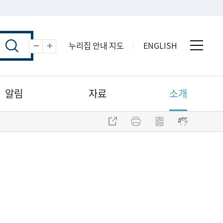
누리집 안내 지도
ENGLISH
전체 
축소
확대
알림
자료
소개
주소 복사
프린트
점자파일 내려받기
점자뷰어 보