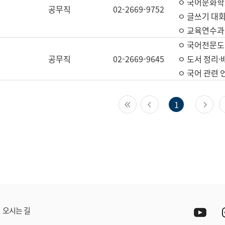
ㅇ 국어문화학
공무직
02-2669-9752
ㅇ 글쓰기 대회
ㅇ 교육연수과
ㅇ 국어전문도
공무직
02-2669-9645
ㅇ 도서 정리·
ㅇ 국어 관련
첫 페이지
이전 페이지
다
1
Yout
오시는 길