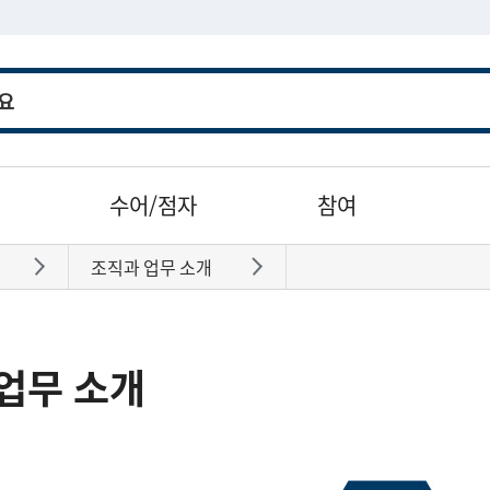
수어/점자
참여
조직과 업무 소개
바로가기
바로가기
업무 소개