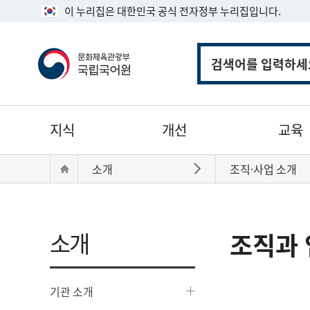
이 누리집은 대한민국 공식 전자정부 누리집입니다.
통
합
검
색
주
지식
개선
교육
메
뉴
현
Home
소개
조직·사업 소개
바로가기
재
위
치:
소개
조직과 
기관 소개