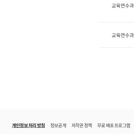
한
교육연수과
국
어
진
흥
교육연수과
과
수
어
점
자
진
흥
과
개인정보 처리 방침
정보공개
저작권 정책
무료 배포 프로그램