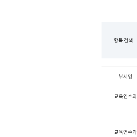
국
립
국
어
원
F
항목 검색
조
o
직
r
도
m
국
어
부서명
원
원
조
장
교육연수과
직
기
및
획
업
연
무
수
소
부
교육연수과
개
기