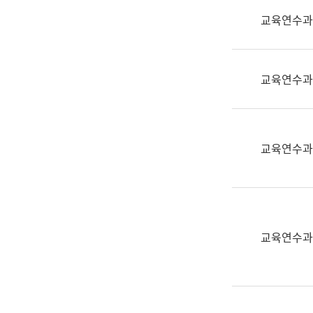
실
교육연수과
어
문
연
구
교육연수과
과
어
문
연
교육연수과
구
과
(사
전
팀)
교육연수과
언
어
정
보
과