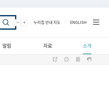
누리집 안내 지도
ENGLISH
전체 
축소
확대
알림
자료
소개
주소 복사
프린트
점자파일 내려받기
점자뷰어 보