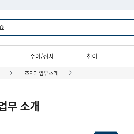
수어/점자
참여
조직과 업무 소개
바로가기
바로가기
업무 소개