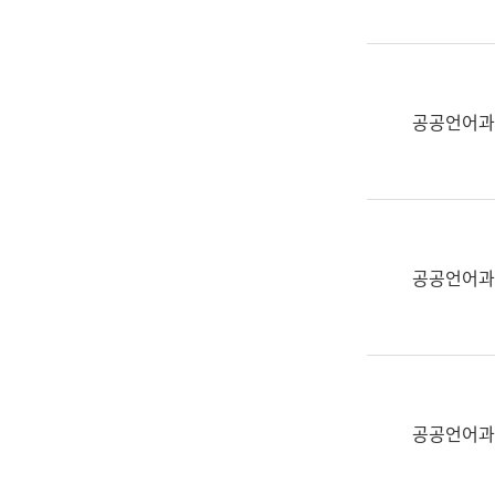
(부
획
서
운
명,
영
직
과
위/
공공언어과
공
직
공
급,
언
전
어
화,
과
담
교
공공언어과
당
육
업
연
무)
수
과
어
문
공공언어과
연
구