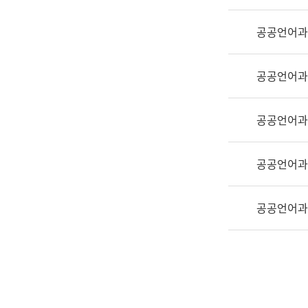
실
어
공공언어과
문
연
구
공공언어과
과
어
문
공공언어과
연
구
공공언어과
과
(사
전
공공언어과
팀)
언
어
정
보
과