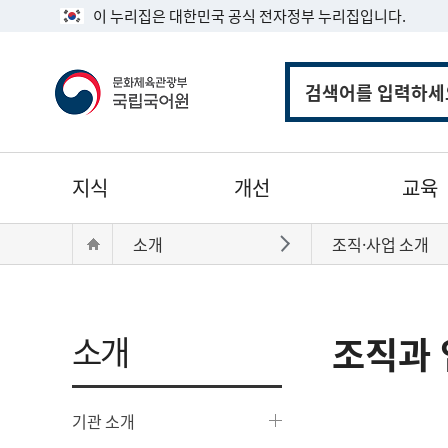
이 누리집은 대한민국 공식 전자정부 누리집입니다.
통
합
검
색
주
지식
개선
교육
메
뉴
현
Home
소개
조직·사업 소개
바로가기
재
위
치:
소개
조직과 
기관 소개