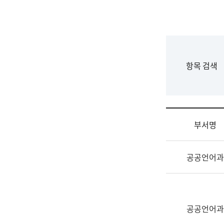
국
립
국
어
원
F
항목 검색
조
o
직
r
도
m
국
어
부서명
원
원
조
장
공공언어과
직
기
및
획
업
연
무
수
소
공공언어과
부
개
기