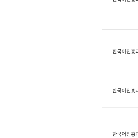
(부
획
서
운
명,
영
직
과
위/
공
직
공
급,
언
한국어진흥
전
어
화,
과
담
교
당
육
업
연
한국어진흥
무)
수
과
어
문
연
구
한국어진흥