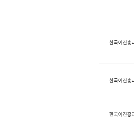
실
어
문
연
구
과
한국어진흥
어
문
연
구
과
한국어진흥
(사
전
팀)
언
어
한국어진흥
정
보
과