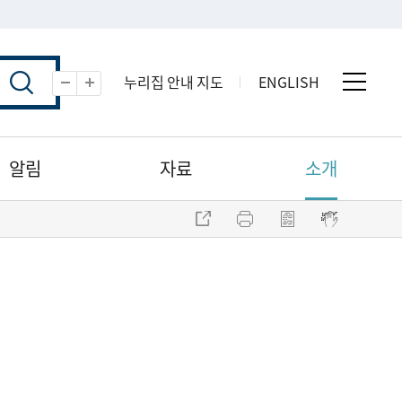
누리집 안내 지도
ENGLISH
전체 
축소
확대
알림
자료
소개
주소 복사
프린트
점자파일 내려받기
점자뷰어 보