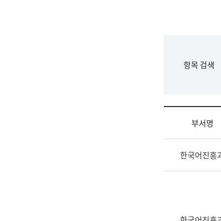
국
립
국
어
원
F
항목 검색
조
o
직
r
도
m
국
어
부서명
원
원
조
장
한국어진흥
직
기
및
획
업
연
무
수
소
부
개
기
한국어진흥