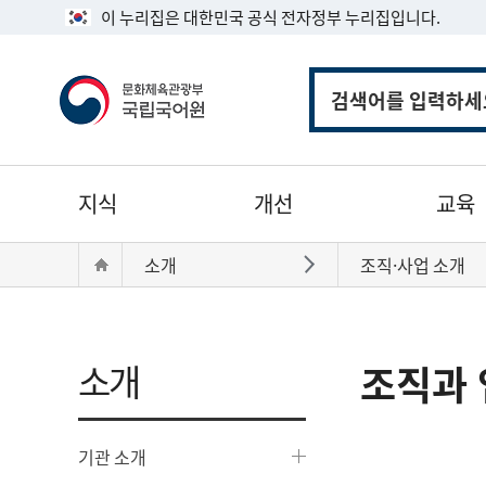
이 누리집은 대한민국 공식 전자정부 누리집입니다.
통
합
검
색
주
지식
개선
교육
메
뉴
현
Home
소개
조직·사업 소개
바로가기
재
위
치:
소개
조직과 
기관 소개