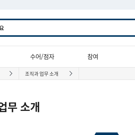
수어/점자
참여
조직과 업무 소개
바로가기
바로가기
업무 소개