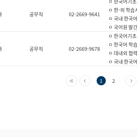
ㅇ 한국어기초
ㅇ 한-외 학습
과
공무직
02-2669-9641
ㅇ 국내 한국
ㅇ 국어원 발간
ㅇ 한국어기초
ㅇ 한국어 학
과
공무직
02-2669-9678
ㅇ 대내외 협력
ㅇ 국내 한국
첫 페이지
이전 페이지
1
2