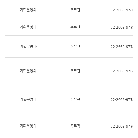
명,
교
직
기획운영과
주무관
02-2669-9780
육
위/
연
직
수
급,
과
기획운영과
주무관
02-2669-9779
전
어
화,
문
담
연
당
기획운영과
주무관
02-2669-9773
구
업
실
무)
어
문
연
기획운영과
주무관
02-2669-9768
구
과
어
문
연
구
기획운영과
주무관
02-2669-9778
과
(사
전
팀)
언
기획운영과
공무직
02-2669-9776
어
정