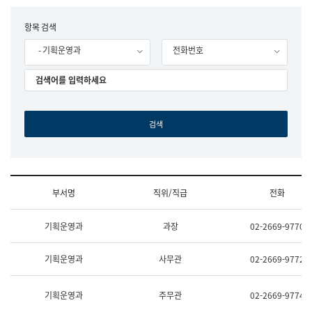
립
국
F
항목 검색
어
o
원
- 기획운영과
전화번호
r
조
m
직
도
국
어
원
원
장
기
획
연
수
부서명
직위/직급
전화
부
기
조
획
기획운영과
과장
02-2669-9770
직
운
및
영
업
과
기획운영과
사무관
02-2669-9772
무
공
소
공
개
언
기획운영과
주무관
02-2669-9774
(부
어
서
과